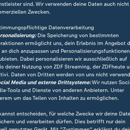
nstleister sind. Wir verwenden deine Daten auch nicht
merziellen Zwecken.
timmungspflichtige Datenverarbeitung
ersonalisierung:
Die Speicherung von bestimmten
eraktionen ermöglicht uns, dein Erlebnis im Angebot 
 an dich anzupassen und Personalisierungsfunktionen
ubieten. Dabei personalisieren wir ausschließlich auf
is deiner Nutzung von ZDF Streaming, der ZDFheute 
öglichkeiten" seine "freie Zeit zu verbringen". So se
tivi. Daten von Dritten werden von uns nicht verwend
d", dass die Familienzeit zurückginge, so Prof. Ulric
ocial Media und externe Drittsysteme:
Wir nutzen Soci
er Leiter "Stiftung für Zukunftsfragen".
ia-Tools und Dienste von anderen Anbietern. Unter
erem um das Teilen von Inhalten zu ermöglichen.
kannst entscheiden, für welche Zwecke wir deine Dat
ichern und verarbeiten dürfen. Dies betrifft nur dein
uell genutztes Gerät. Mit "Zustimmen" erklärst du dei