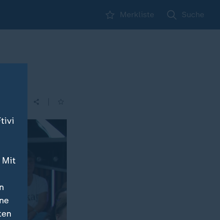
Merkliste
Suche
|
tivi
 Mit
n
ine
ten