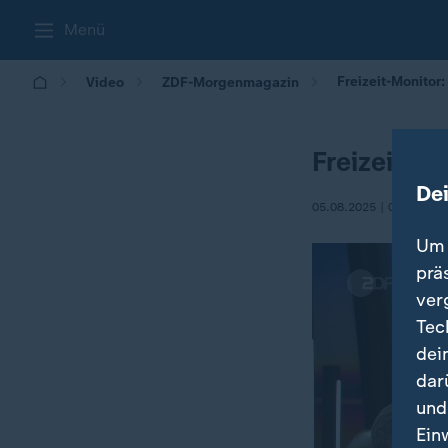
Menü
Freizeit-Monitor:
Video
ZDF-Morgenmagazin
Freizeit-Mo
De
05.08.2025 | 05:30
Um 
prä
ver
Tec
dei
dar
und
Ein