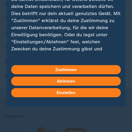
Zuletzt veröffentlicht
deine Daten speichern und verarbeiten dürfen.
Dies betrifft nur dein aktuell genutztes Gerät. Mit
Aktuelle Sendungs-Videos
"Zustimmen" erklärst du deine Zustimmung zu
unserer Datenverarbeitung, für die wir deine
ZDFheute Stories
Einwilligung benötigen. Oder du legst unter
"Einstellungen/Ablehnen" fest, welchen
Themen im Überblick
Zwecken du deine Zustimmung gibst und
welchen nicht. Deine Datenschutzeinstellungen
ZDFheute Update
kannst du jederzeit mit Wirkung für die Zukunft
in deinen Einstellungen widerrufen oder ändern.
Zustimmen
ZDFheute Apps
Ablehnen
Hier findest du das Impressum.
Weitere Informationen findest du in unserer
Einstellen
Datenschutzerklärung.
Nutzungsbedingungen
Datenschutz
Datenschutzeinstellungen
Impressum