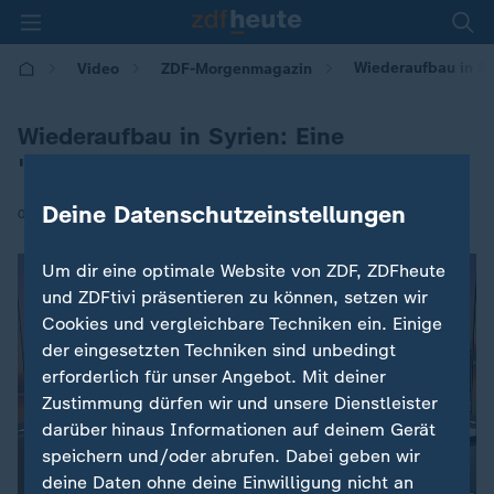
Wiederaufbau in Sy
Video
ZDF-Morgenmagazin
Wiederaufbau in Syrien: Eine
"Riesenaufgabe"
Deine Datenschutzeinstellungen
|
08.12.2025 | 05:30
Um dir eine optimale Website von ZDF, ZDFheute
und ZDFtivi präsentieren zu können, setzen wir
Cookies und vergleichbare Techniken ein. Einige
der eingesetzten Techniken sind unbedingt
erforderlich für unser Angebot. Mit deiner
Zustimmung dürfen wir und unsere Dienstleister
darüber hinaus Informationen auf deinem Gerät
speichern und/oder abrufen. Dabei geben wir
deine Daten ohne deine Einwilligung nicht an