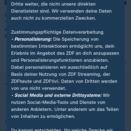
Dritte weiter, die nicht unsere direkten
Dienstleister sind. Wir verwenden deine Daten
Die syrischen Kinder brauchen Standards –
auch nicht zu kommerziellen Zwecken.
"Schulbildung, Gesundheitsversorgung" und mehr,
00:16
sagt "Save the Children"–Geschäftsführer Florian
Zustimmungspflichtige Datenverarbeitung
Westphal. Syrien benötige "mehr Unterstützung".
• Personalisierung:
Die Speicherung von
bestimmten Interaktionen ermöglicht uns, dein
Erlebnis im Angebot des ZDF an dich anzupassen
und Personalisierungsfunktionen anzubieten.
nach oben
Dabei personalisieren wir ausschließlich auf
Basis deiner Nutzung von ZDF Streaming, der
ZDFheute und ZDFtivi. Daten von Dritten werden
von uns nicht verwendet.
• Social Media und externe Drittsysteme:
Wir
nutzen Social-Media-Tools und Dienste von
anderen Anbietern. Unter anderem um das Teilen
von Inhalten zu ermöglichen.
Aktuell bei ZDFheute
Du kannst entscheiden, für welche Zwecke wir