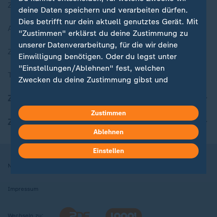
Zuletzt veröffentlicht
deine Daten speichern und verarbeiten dürfen.
Dies betrifft nur dein aktuell genutztes Gerät. Mit
Aktuelle Sendungs-Videos
"Zustimmen" erklärst du deine Zustimmung zu
unserer Datenverarbeitung, für die wir deine
ZDFheute Stories
Einwilligung benötigen. Oder du legst unter
"Einstellungen/Ablehnen" fest, welchen
Themen im Überblick
Zwecken du deine Zustimmung gibst und
welchen nicht. Deine Datenschutzeinstellungen
ZDFheute Update
kannst du jederzeit mit Wirkung für die Zukunft
Zustimmen
in deinen Einstellungen widerrufen oder ändern.
ZDFheute Apps
Ablehnen
Hier findest du das Impressum.
Weitere Informationen findest du in unserer
Einstellen
Datenschutzerklärung.
Nutzungsbedingungen
Datenschutz
Datenschutzeinstellungen
Impressum
Wechseln zu: