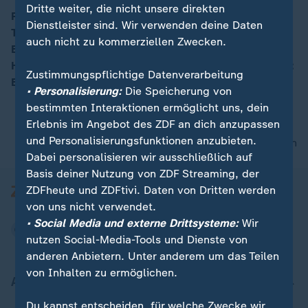
Dritte weiter, die nicht unsere direkten
Fit bleiben im Shutdown. Fitnesscoach und Olympia-
Dienstleister sind. Wir verwenden deine Daten
Turnerin Anke Schönfelder und ZDF-Reporter Carsten
00:15
auch nicht zu kommerziellen Zwecken.
Behrendt verwandeln in dieser Serie
Haushaltsgegenstände in Sportgeräte. In dieser Folge:
Zustimmungspflichtige Datenverarbeitung
Ein Stuhl als Universalgerät.
• Personalisierung:
Die Speicherung von
bestimmten Interaktionen ermöglicht uns, dein
Erlebnis im Angebot des ZDF an dich anzupassen
und Personalisierungsfunktionen anzubieten.
nach oben
Dabei personalisieren wir ausschließlich auf
Basis deiner Nutzung von ZDF Streaming, der
ZDFheute und ZDFtivi. Daten von Dritten werden
von uns nicht verwendet.
• Social Media und externe Drittsysteme:
Wir
nutzen Social-Media-Tools und Dienste von
anderen Anbietern. Unter anderem um das Teilen
von Inhalten zu ermöglichen.
Aktuell bei ZDFheute
Du kannst entscheiden, für welche Zwecke wir