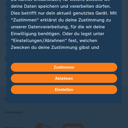
Zuletzt veröffentlicht
deine Daten speichern und verarbeiten dürfen.
Dies betrifft nur dein aktuell genutztes Gerät. Mit
Aktuelle Sendungs-Videos
"Zustimmen" erklärst du deine Zustimmung zu
unserer Datenverarbeitung, für die wir deine
ZDFheute Stories
Einwilligung benötigen. Oder du legst unter
"Einstellungen/Ablehnen" fest, welchen
Themen im Überblick
Zwecken du deine Zustimmung gibst und
welchen nicht. Deine Datenschutzeinstellungen
ZDFheute Update
kannst du jederzeit mit Wirkung für die Zukunft
Zustimmen
in deinen Einstellungen widerrufen oder ändern.
ZDFheute Apps
Ablehnen
Hier findest du das Impressum.
Weitere Informationen findest du in unserer
Einstellen
Datenschutzerklärung.
Nutzungsbedingungen
Datenschutz
Datenschutzeinstellungen
Impressum