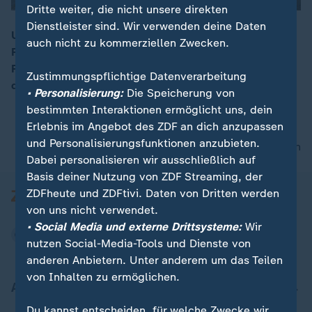
Dritte weiter, die nicht unsere direkten
Dienstleister sind. Wir verwenden deine Daten
Unsere Reporterin Sabine Platz ist bei Tag drei ihrer
auch nicht zu kommerziellen Zwecken.
Fastenkur. Heute erklärt sie uns, was das gute alte
00:16
Fasten mit dem sogenannten Longevity-Hype, also
Zustimmungspflichtige Datenverarbeitung
dem Langlebigkeitswahn, zu tun hat.
• Personalisierung:
Die Speicherung von
bestimmten Interaktionen ermöglicht uns, dein
Erlebnis im Angebot des ZDF an dich anzupassen
und Personalisierungsfunktionen anzubieten.
nach oben
Dabei personalisieren wir ausschließlich auf
Basis deiner Nutzung von ZDF Streaming, der
ZDFheute und ZDFtivi. Daten von Dritten werden
von uns nicht verwendet.
• Social Media und externe Drittsysteme:
Wir
nutzen Social-Media-Tools und Dienste von
anderen Anbietern. Unter anderem um das Teilen
von Inhalten zu ermöglichen.
Aktuell bei ZDFheute
Du kannst entscheiden, für welche Zwecke wir