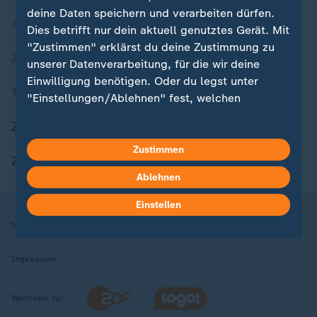
deine Daten speichern und verarbeiten dürfen.
Aktuelle Sendungs-Videos
Dies betrifft nur dein aktuell genutztes Gerät. Mit
"Zustimmen" erklärst du deine Zustimmung zu
ZDFheute Stories
unserer Datenverarbeitung, für die wir deine
Einwilligung benötigen. Oder du legst unter
Themen im Überblick
"Einstellungen/Ablehnen" fest, welchen
Zwecken du deine Zustimmung gibst und
ZDFheute Update
welchen nicht. Deine Datenschutzeinstellungen
kannst du jederzeit mit Wirkung für die Zukunft
Zustimmen
ZDFheute Apps
in deinen Einstellungen widerrufen oder ändern.
Ablehnen
Hier findest du das Impressum.
Einstellen
Weitere Informationen findest du in unserer
Nutzungsbedingungen
Datenschutz
Datenschutzeinstellungen
Datenschutzerklärung.
Impressum
Wechseln zu: