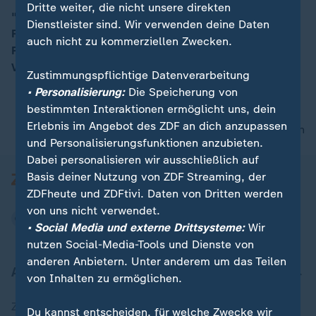
Dritte weiter, die nicht unsere direkten
"Die Frage der Einigkeit wird sich beim Thema
Dienstleister sind. Wir verwenden deine Daten
Russland-Sanktionen stellen", so ZDF-Reporter Simon
00:14
auch nicht zu kommerziellen Zwecken.
Pfanzelt in Brüssel. Grund dafür seien die Russland-
Verbindungen der Slowakei und Ungarns.
Zustimmungspflichtige Datenverarbeitung
• Personalisierung:
Die Speicherung von
bestimmten Interaktionen ermöglicht uns, dein
Erlebnis im Angebot des ZDF an dich anzupassen
nach oben
und Personalisierungsfunktionen anzubieten.
Dabei personalisieren wir ausschließlich auf
Basis deiner Nutzung von ZDF Streaming, der
ZDFheute und ZDFtivi. Daten von Dritten werden
von uns nicht verwendet.
• Social Media und externe Drittsysteme:
Wir
nutzen Social-Media-Tools und Dienste von
anderen Anbietern. Unter anderem um das Teilen
Aktuell bei ZDFheute
von Inhalten zu ermöglichen.
Zuletzt veröffentlicht
Du kannst entscheiden, für welche Zwecke wir