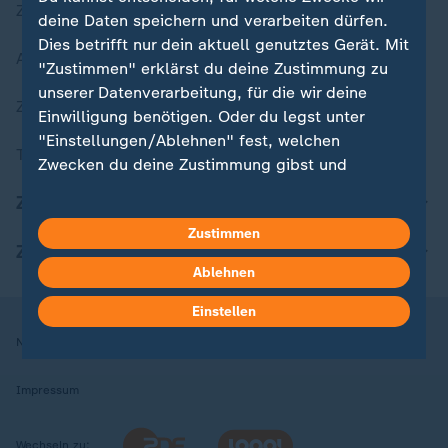
Zuletzt veröffentlicht
deine Daten speichern und verarbeiten dürfen.
Dies betrifft nur dein aktuell genutztes Gerät. Mit
Aktuelle Sendungs-Videos
"Zustimmen" erklärst du deine Zustimmung zu
unserer Datenverarbeitung, für die wir deine
ZDFheute Stories
Einwilligung benötigen. Oder du legst unter
"Einstellungen/Ablehnen" fest, welchen
Themen im Überblick
Zwecken du deine Zustimmung gibst und
welchen nicht. Deine Datenschutzeinstellungen
ZDFheute Update
kannst du jederzeit mit Wirkung für die Zukunft
Zustimmen
in deinen Einstellungen widerrufen oder ändern.
ZDFheute Apps
Ablehnen
Hier findest du das Impressum.
Weitere Informationen findest du in unserer
Einstellen
Datenschutzerklärung.
Nutzungsbedingungen
Datenschutz
Datenschutzeinstellungen
Impressum
Wechseln zu: