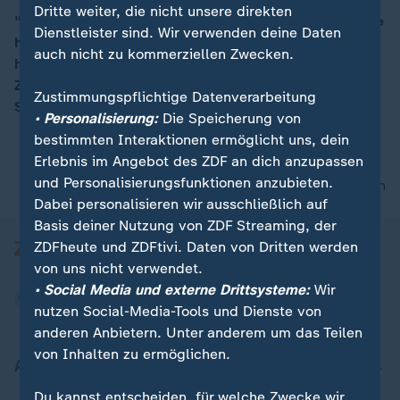
Dritte weiter, die nicht unsere direkten
"Geschlossenheit und Rückenstärkung" für die Ukraine
Dienstleister sind. Wir verwenden deine Daten
habe man nicht hinbekommen, da sie Slowakei "Angst
00:15
auch nicht zu kommerziellen Zwecken.
habe, nicht genug Gas zu bekommen", so Ulf Röller,
ZDF-Korrespondent in Brüssel, zu Russland-
Zustimmungspflichtige Datenverarbeitung
Sanktionen.
• Personalisierung:
Die Speicherung von
bestimmten Interaktionen ermöglicht uns, dein
Erlebnis im Angebot des ZDF an dich anzupassen
und Personalisierungsfunktionen anzubieten.
nach oben
Dabei personalisieren wir ausschließlich auf
Basis deiner Nutzung von ZDF Streaming, der
ZDFheute und ZDFtivi. Daten von Dritten werden
von uns nicht verwendet.
• Social Media und externe Drittsysteme:
Wir
nutzen Social-Media-Tools und Dienste von
anderen Anbietern. Unter anderem um das Teilen
von Inhalten zu ermöglichen.
Aktuell bei ZDFheute
Du kannst entscheiden, für welche Zwecke wir