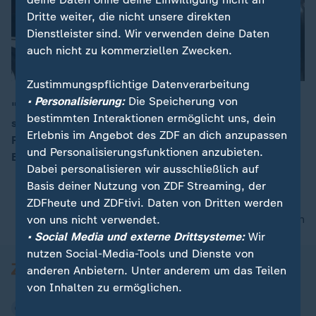
Dritte weiter, die nicht unsere direkten
Dienstleister sind. Wir verwenden deine Daten
auch nicht zu kommerziellen Zwecken.
Zustimmungspflichtige Datenverarbeitung
• Personalisierung:
Die Speicherung von
"Die Attacken […] auf die UNO-Truppen im Libanon"
bestimmten Interaktionen ermöglicht uns, dein
seien "nicht hinnehmbar". Die EU sei "für eine
00:14
Erlebnis im Angebot des ZDF an dich anzupassen
Feuerpause", so ZDF-Korrespondent Ulf Röller in
und Personalisierungsfunktionen anzubieten.
Brüssel.
Dabei personalisieren wir ausschließlich auf
Basis deiner Nutzung von ZDF Streaming, der
ZDFheute und ZDFtivi. Daten von Dritten werden
nach oben
von uns nicht verwendet.
• Social Media und externe Drittsysteme:
Wir
nutzen Social-Media-Tools und Dienste von
anderen Anbietern. Unter anderem um das Teilen
von Inhalten zu ermöglichen.