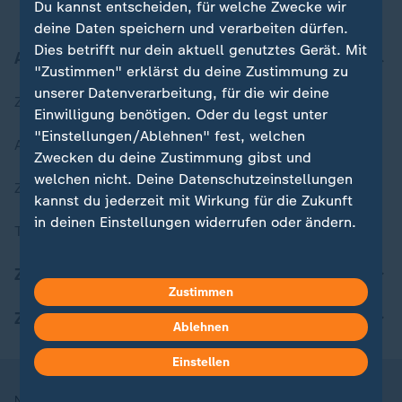
Du kannst entscheiden, für welche Zwecke wir
deine Daten speichern und verarbeiten dürfen.
Dies betrifft nur dein aktuell genutztes Gerät. Mit
Aktuell bei ZDFheute
"Zustimmen" erklärst du deine Zustimmung zu
unserer Datenverarbeitung, für die wir deine
Zuletzt veröffentlicht
Einwilligung benötigen. Oder du legst unter
"Einstellungen/Ablehnen" fest, welchen
Aktuelle Sendungs-Videos
Zwecken du deine Zustimmung gibst und
welchen nicht. Deine Datenschutzeinstellungen
ZDFheute Stories
kannst du jederzeit mit Wirkung für die Zukunft
in deinen Einstellungen widerrufen oder ändern.
Themen im Überblick
Hier findest du das Impressum.
ZDFheute Update
Weitere Informationen findest du in unserer
Zustimmen
Datenschutzerklärung.
ZDFheute Apps
Ablehnen
Einstellen
Nutzungsbedingungen
Datenschutz
Datenschutzeinstellungen