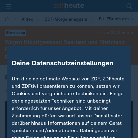
EU: "Bruch des int
Video
ZDF-Morgenmagazin
vor 24 Minuten
Eilmeldung
Wegen Niedrigwasser: Saarland und Rheinland-
Pfalz heben als erste Bundesländer Lkw-
Feiertagsfahrverbot auf
Deine Datenschutzeinstellungen
EU: "Bruch des internationalen Rechts"
Um dir eine optimale Website von ZDF, ZDFheute
und ZDFtivi präsentieren zu können, setzen wir
|
14.10.2024 | 05:30
Cookies und vergleichbare Techniken ein. Einige
der eingesetzten Techniken sind unbedingt
erforderlich für unser Angebot. Mit deiner
Zustimmung dürfen wir und unsere Dienstleister
darüber hinaus Informationen auf deinem Gerät
speichern und/oder abrufen. Dabei geben wir
deine Daten ohne deine Einwilligung nicht an