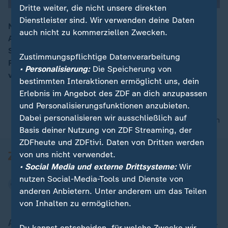
Dritte weiter, die nicht unsere direkten
Dienstleister sind. Wir verwenden deine Daten
Nun sei die "Resilienz der Venezolaner" gefragt, so
auch nicht zu kommerziellen Zwecken.
Anja Dargatz, Landesbüroleiterin der Friedrich-Ebert-
00:16
Stiftung in Venezuela, mit Blick auf die vielfältigen
Zustimmungspflichtige Datenverarbeitung
Probleme des Landes, die durch die Erdbeben
• Personalisierung:
Die Speicherung von
verschärft werden.
bestimmten Interaktionen ermöglicht uns, dein
Erlebnis im Angebot des ZDF an dich anzupassen
und Personalisierungsfunktionen anzubieten.
Dabei personalisieren wir ausschließlich auf
nach oben
Basis deiner Nutzung von ZDF Streaming, der
ZDFheute und ZDFtivi. Daten von Dritten werden
von uns nicht verwendet.
• Social Media und externe Drittsysteme:
Wir
nutzen Social-Media-Tools und Dienste von
anderen Anbietern. Unter anderem um das Teilen
von Inhalten zu ermöglichen.
Aktuell bei ZDFheute
Du kannst entscheiden, für welche Zwecke wir