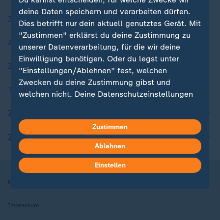
deine Daten speichern und verarbeiten dürfen.
Zuletzt veröffentlicht
Dies betrifft nur dein aktuell genutztes Gerät. Mit
"Zustimmen" erklärst du deine Zustimmung zu
Aktuelle Sendungs-Videos
unserer Datenverarbeitung, für die wir deine
Einwilligung benötigen. Oder du legst unter
ZDFheute Stories
"Einstellungen/Ablehnen" fest, welchen
Zwecken du deine Zustimmung gibst und
Themen im Überblick
welchen nicht. Deine Datenschutzeinstellungen
kannst du jederzeit mit Wirkung für die Zukunft
ZDFheute Update
in deinen Einstellungen widerrufen oder ändern.
Zustimmen
ZDFheute Apps
Hier findest du das Impressum.
Ablehnen
Weitere Informationen findest du in unserer
Datenschutzerklärung.
Einstellen
Nutzungsbedingungen
Datenschutz
Datenschutzeinstellungen
Impressum