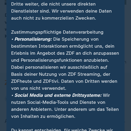
Dritte weiter, die nicht unsere direkten
Dienstleister sind. Wir verwenden deine Daten
Die Verordnung könnte im EU-Parlament erneut
auch nicht zu kommerziellen Zwecken.
verschoben werden. Konservativ-rechte Parteien
00:15
wollen die Wirtschaft vor zu viel Bürokratie schützen,
Zustimmungspflichtige Datenverarbeitung
Kritik kommt von Klimaschützern.
• Personalisierung:
Die Speicherung von
bestimmten Interaktionen ermöglicht uns, dein
Erlebnis im Angebot des ZDF an dich anzupassen
und Personalisierungsfunktionen anzubieten.
nach oben
Dabei personalisieren wir ausschließlich auf
Basis deiner Nutzung von ZDF Streaming, der
ZDFheute und ZDFtivi. Daten von Dritten werden
von uns nicht verwendet.
• Social Media und externe Drittsysteme:
Wir
nutzen Social-Media-Tools und Dienste von
anderen Anbietern. Unter anderem um das Teilen
von Inhalten zu ermöglichen.
Aktuell bei ZDFheute
Du kannst entscheiden, für welche Zwecke wir