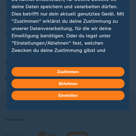
Zuletzt veröffentlicht
deine Daten speichern und verarbeiten dürfen.
Dies betrifft nur dein aktuell genutztes Gerät. Mit
Aktuelle Sendungs-Videos
"Zustimmen" erklärst du deine Zustimmung zu
unserer Datenverarbeitung, für die wir deine
ZDFheute Stories
Einwilligung benötigen. Oder du legst unter
"Einstellungen/Ablehnen" fest, welchen
Themen im Überblick
Zwecken du deine Zustimmung gibst und
welchen nicht. Deine Datenschutzeinstellungen
ZDFheute Update
kannst du jederzeit mit Wirkung für die Zukunft
in deinen Einstellungen widerrufen oder ändern.
Zustimmen
ZDFheute Apps
Ablehnen
Hier findest du das Impressum.
Weitere Informationen findest du in unserer
Einstellen
Datenschutzerklärung.
Nutzungsbedingungen
Datenschutz
Datenschutzeinstellungen
Impressum