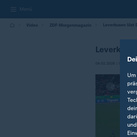
Menü
Leverkusen löst 
Video
ZDF-Morgenmagazin
Leverkusen
De
04.02.2026 | 05:30
Um 
prä
ver
Tec
dei
dar
und
Ein