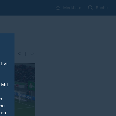
Merkliste
Suche
|
tivi
 Mit
n
ine
ten