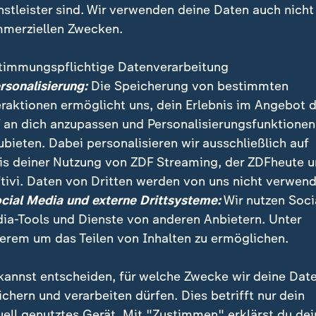
nstleister sind. Wir verwenden deine Daten auch nicht
merziellen Zwecken.
timmungspflichtige Datenverarbeitung
ersonalisierung:
Die Speicherung von bestimmten
eraktionen ermöglicht uns, dein Erlebnis im Angebot 
 an dich anzupassen und Personalisierungsfunktionen
ubieten. Dabei personalisieren wir ausschließlich auf
is deiner Nutzung von ZDF Streaming, der ZDFheute 
Mal in Folge steht Leverkusen im DFB-Pokal-Halbfinal
tivi. Daten von Dritten werden von uns nicht verwend
en Abend gegen den FC St. Pauli mit 3:0 durch und wah
ocial Media und externe Drittsysteme:
Wir nutzen Soci
inzige Titelchance.
ia-Tools und Dienste von anderen Anbietern. Unter
erem um das Teilen von Inhalten zu ermöglichen.
kannst entscheiden, für welche Zwecke wir deine Dat
ichern und verarbeiten dürfen. Dies betrifft nur dein
uell genutztes Gerät. Mit "Zustimmen" erklärst du dei