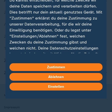
Aktuell bei ZDFheute
Du kannst entscheiden, für welche Zwecke wir
deine Daten speichern und verarbeiten dürfen.
Dies betrifft nur dein aktuell genutztes Gerät. Mit
Zuletzt veröffentlicht
"Zustimmen" erklärst du deine Zustimmung zu
unserer Datenverarbeitung, für die wir deine
Aktuelle Sendungs-Videos
Einwilligung benötigen. Oder du legst unter
"Einstellungen/Ablehnen" fest, welchen
ZDFheute Stories
Zwecken du deine Zustimmung gibst und
welchen nicht. Deine Datenschutzeinstellungen
Themen im Überblick
kannst du jederzeit mit Wirkung für die Zukunft
ZDFheute Update
in deinen Einstellungen widerrufen oder ändern.
Zustimmen
Hier findest du das Impressum.
ZDFheute Apps
Ablehnen
Weitere Informationen findest du in unserer
Datenschutzerklärung.
Einstellen
Nutzungsbedingungen
Datenschutz
Datenschutzeinstellungen
Impressum