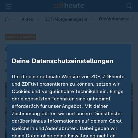
Großbritannien: D
Video
ZDF-Morgenmagazin
Noch 5 Stunden
Großbritannien: Demos gegen Rechts
Deine Datenschutzeinstellungen
von Yacin Hehrlein
|
08.08.2024 | 05:30
Um dir eine optimale Website von ZDF, ZDFheute
und ZDFtivi präsentieren zu können, setzen wir
Cookies und vergleichbare Techniken ein. Einige
der eingesetzten Techniken sind unbedingt
erforderlich für unser Angebot. Mit deiner
Zustimmung dürfen wir und unsere Dienstleister
darüber hinaus Informationen auf deinem Gerät
speichern und/oder abrufen. Dabei geben wir
deine Daten ohne deine Einwilligung nicht an