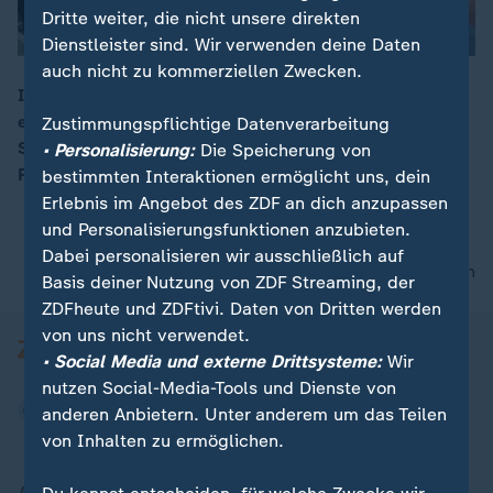
Dritte weiter, die nicht unsere direkten
Dienstleister sind. Wir verwenden deine Daten
auch nicht zu kommerziellen Zwecken.
In England war eine weitere Welle rechter Gewalt
erwartet worden, doch stattdessen gingen in den
Zustimmungspflichtige Datenverarbeitung
00:15
Städten Tausende auf die Straße, um gegen die
• Personalisierung:
Die Speicherung von
Randalierer zu demonstrieren.
bestimmten Interaktionen ermöglicht uns, dein
Erlebnis im Angebot des ZDF an dich anzupassen
und Personalisierungsfunktionen anzubieten.
Dabei personalisieren wir ausschließlich auf
nach oben
Basis deiner Nutzung von ZDF Streaming, der
ZDFheute und ZDFtivi. Daten von Dritten werden
von uns nicht verwendet.
• Social Media und externe Drittsysteme:
Wir
nutzen Social-Media-Tools und Dienste von
anderen Anbietern. Unter anderem um das Teilen
von Inhalten zu ermöglichen.