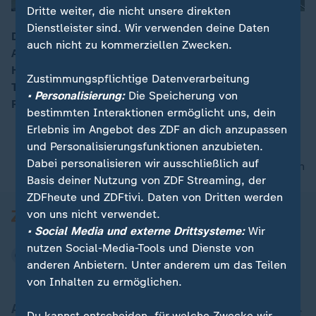
Dritte weiter, die nicht unsere direkten
Dienstleister sind. Wir verwenden deine Daten
Die jüngsten Koalitionsgespräche seien "eine große
auch nicht zu kommerziellen Zwecken.
Aufgabe" und "hochkomplex", so ZDF-
00:16
Hauptstadtkorrespondent Daniel Pontzen.
Zustimmungspflichtige Datenverarbeitung
Themenschwerpunkte liegen insbesondere auf
• Personalisierung:
Die Speicherung von
Reformen und Energiepreisen.
bestimmten Interaktionen ermöglicht uns, dein
Erlebnis im Angebot des ZDF an dich anzupassen
und Personalisierungsfunktionen anzubieten.
Dabei personalisieren wir ausschließlich auf
nach oben
Basis deiner Nutzung von ZDF Streaming, der
ZDFheute und ZDFtivi. Daten von Dritten werden
von uns nicht verwendet.
• Social Media und externe Drittsysteme:
Wir
nutzen Social-Media-Tools und Dienste von
anderen Anbietern. Unter anderem um das Teilen
von Inhalten zu ermöglichen.
Aktuell bei ZDFheute
Du kannst entscheiden, für welche Zwecke wir