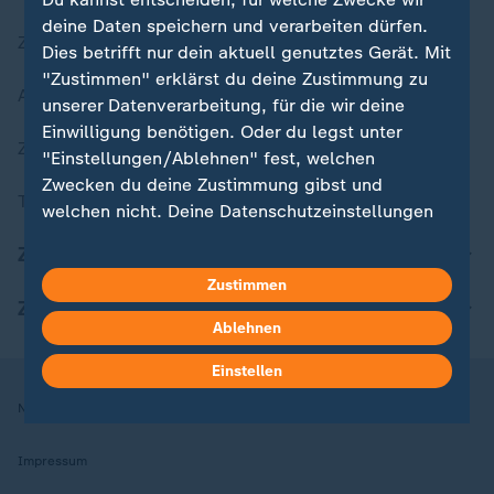
deine Daten speichern und verarbeiten dürfen.
Zuletzt veröffentlicht
Dies betrifft nur dein aktuell genutztes Gerät. Mit
"Zustimmen" erklärst du deine Zustimmung zu
Aktuelle Sendungs-Videos
unserer Datenverarbeitung, für die wir deine
Einwilligung benötigen. Oder du legst unter
ZDFheute Stories
"Einstellungen/Ablehnen" fest, welchen
Zwecken du deine Zustimmung gibst und
Themen im Überblick
welchen nicht. Deine Datenschutzeinstellungen
kannst du jederzeit mit Wirkung für die Zukunft
ZDFheute Update
in deinen Einstellungen widerrufen oder ändern.
Zustimmen
ZDFheute Apps
Hier findest du das Impressum.
Ablehnen
Weitere Informationen findest du in unserer
Datenschutzerklärung.
Einstellen
Nutzungsbedingungen
Datenschutz
Datenschutzeinstellungen
Impressum