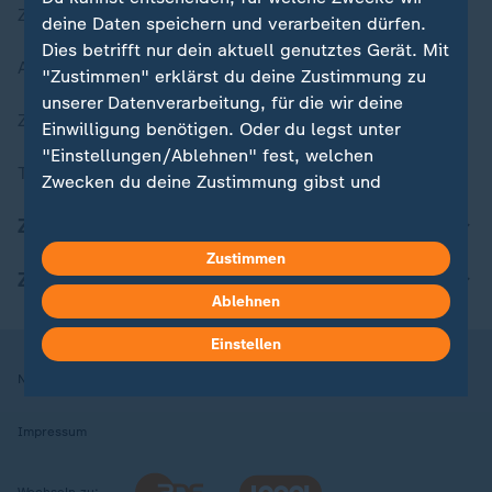
Zuletzt veröffentlicht
deine Daten speichern und verarbeiten dürfen.
Dies betrifft nur dein aktuell genutztes Gerät. Mit
Aktuelle Sendungs-Videos
"Zustimmen" erklärst du deine Zustimmung zu
unserer Datenverarbeitung, für die wir deine
ZDFheute Stories
Einwilligung benötigen. Oder du legst unter
"Einstellungen/Ablehnen" fest, welchen
Themen im Überblick
Zwecken du deine Zustimmung gibst und
welchen nicht. Deine Datenschutzeinstellungen
ZDFheute Update
kannst du jederzeit mit Wirkung für die Zukunft
Zustimmen
in deinen Einstellungen widerrufen oder ändern.
ZDFheute Apps
Ablehnen
Hier findest du das Impressum.
Weitere Informationen findest du in unserer
Einstellen
Datenschutzerklärung.
Nutzungsbedingungen
Datenschutz
Datenschutzeinstellungen
Impressum