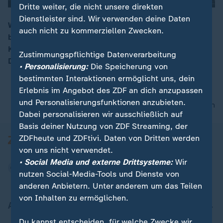
Dritte weiter, die nicht unsere direkten
Dienstleister sind. Wir verwenden deine Daten
Welche Staaten sind am meisten vom Klimawandel
auch nicht zu kommerziellen Zwecken.
betroffen? Nach einer Studie, die auf der UN-Klima-
00:16
Konferenz in Belém vorgestellt wurde, liegt
Zustimmungspflichtige Datenverarbeitung
Deutschland auf Rang 29 von insgesamt 174 Ländern.
• Personalisierung:
Die Speicherung von
bestimmten Interaktionen ermöglicht uns, dein
Erlebnis im Angebot des ZDF an dich anzupassen
und Personalisierungsfunktionen anzubieten.
nach oben
Dabei personalisieren wir ausschließlich auf
Basis deiner Nutzung von ZDF Streaming, der
ZDFheute und ZDFtivi. Daten von Dritten werden
von uns nicht verwendet.
• Social Media und externe Drittsysteme:
Wir
nutzen Social-Media-Tools und Dienste von
anderen Anbietern. Unter anderem um das Teilen
von Inhalten zu ermöglichen.
Aktuell bei ZDFheute
Du kannst entscheiden, für welche Zwecke wir