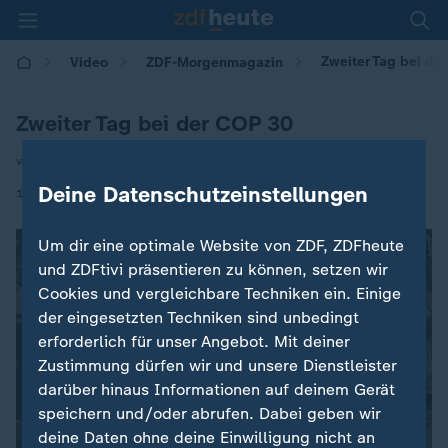
Zweiter Tag bei de
Video
ZDF-Morgenmagazin
Zweiter Tag bei der COP 30
von Elisa Miebach
Deine Datenschutzeinstellungen
|
12.11.2025 | 05:30
Um dir eine optimale Website von ZDF, ZDFheute
und ZDFtivi präsentieren zu können, setzen wir
Cookies und vergleichbare Techniken ein. Einige
der eingesetzten Techniken sind unbedingt
erforderlich für unser Angebot. Mit deiner
Zustimmung dürfen wir und unsere Dienstleister
darüber hinaus Informationen auf deinem Gerät
speichern und/oder abrufen. Dabei geben wir
deine Daten ohne deine Einwilligung nicht an