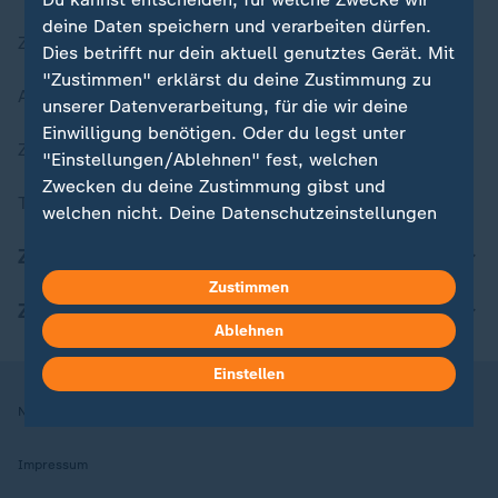
deine Daten speichern und verarbeiten dürfen.
Zuletzt veröffentlicht
Dies betrifft nur dein aktuell genutztes Gerät. Mit
"Zustimmen" erklärst du deine Zustimmung zu
Aktuelle Sendungs-Videos
unserer Datenverarbeitung, für die wir deine
Einwilligung benötigen. Oder du legst unter
ZDFheute Stories
"Einstellungen/Ablehnen" fest, welchen
Zwecken du deine Zustimmung gibst und
Themen im Überblick
welchen nicht. Deine Datenschutzeinstellungen
kannst du jederzeit mit Wirkung für die Zukunft
ZDFheute Update
in deinen Einstellungen widerrufen oder ändern.
Zustimmen
ZDFheute Apps
Hier findest du das Impressum.
Ablehnen
Weitere Informationen findest du in unserer
Datenschutzerklärung.
Einstellen
Nutzungsbedingungen
Datenschutz
Datenschutzeinstellungen
Impressum