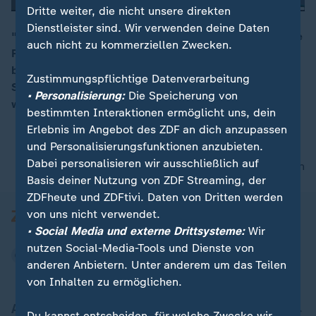
Dritte weiter, die nicht unsere direkten
Dienstleister sind. Wir verwenden deine Daten
"Wir werden mit den Kolleg:innen aus dem Ausland die
auch nicht zu kommerziellen Zwecken.
Pflegesituation aufgrund der Demografie nicht
00:16
bewältigen", so Christine Vogler, Deutscher Pflegerat.
Zustimmungspflichtige Datenverarbeitung
Stattdessen müssten Arbeitsbedingungen verbessert
• Personalisierung:
Die Speicherung von
werden.
bestimmten Interaktionen ermöglicht uns, dein
Erlebnis im Angebot des ZDF an dich anzupassen
und Personalisierungsfunktionen anzubieten.
Dabei personalisieren wir ausschließlich auf
nach oben
Basis deiner Nutzung von ZDF Streaming, der
ZDFheute und ZDFtivi. Daten von Dritten werden
von uns nicht verwendet.
• Social Media und externe Drittsysteme:
Wir
nutzen Social-Media-Tools und Dienste von
anderen Anbietern. Unter anderem um das Teilen
von Inhalten zu ermöglichen.
Aktuell bei ZDFheute
Du kannst entscheiden, für welche Zwecke wir