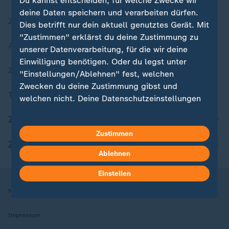
Du kannst entscheiden, für welche Zwecke wir
deine Daten speichern und verarbeiten dürfen.
Zuletzt veröffentlicht
Dies betrifft nur dein aktuell genutztes Gerät. Mit
"Zustimmen" erklärst du deine Zustimmung zu
Aktuelle Sendungs-Videos
unserer Datenverarbeitung, für die wir deine
Einwilligung benötigen. Oder du legst unter
ZDFheute Stories
"Einstellungen/Ablehnen" fest, welchen
Zwecken du deine Zustimmung gibst und
Themen im Überblick
welchen nicht. Deine Datenschutzeinstellungen
kannst du jederzeit mit Wirkung für die Zukunft
ZDFheute Update
in deinen Einstellungen widerrufen oder ändern.
Zustimmen
ZDFheute Apps
Hier findest du das Impressum.
Ablehnen
Weitere Informationen findest du in unserer
Datenschutzerklärung.
Einstellen
Nutzungsbedingungen
Datenschutz
Datenschutzeinstellungen
Impressum