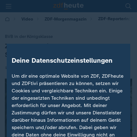
ZDF-Reporterin: "A
Video
ZDF-Morgenmagazin
BVB in der Königsklasse
ZDF-Reporterin: "Ausfall von
:
Schlotterbeck tut weh"
Deine Datenschutzeinstellungen
|
17.02.2026 | 05:30
Um dir eine optimale Website von ZDF, ZDFheute
und ZDFtivi präsentieren zu können, setzen wir
Cookies und vergleichbare Techniken ein. Einige
der eingesetzten Techniken sind unbedingt
erforderlich für unser Angebot. Mit deiner
Es ist ein Fehler aufgetreten. Versuche
Zustimmung dürfen wir und unsere Dienstleister
es später noch einmal. Errorcode:1
darüber hinaus Informationen auf deinem Gerät
speichern und/oder abrufen. Dabei geben wir
deine Daten ohne deine Einwilligung nicht an