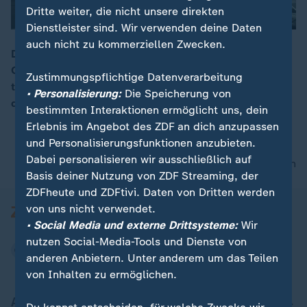
Dritte weiter, die nicht unsere direkten
Dienstleister sind. Wir verwenden deine Daten
auch nicht zu kommerziellen Zwecken.
Der BVB geht verletzungsgeschwächt in die CL-Play-
Offs. "Besonders der Ausfall von Nico Schlotterbeck
Zustimmungspflichtige Datenverarbeitung
tut weh. Niko Kovač hat aber genügend Optionen für
• Personalisierung:
Die Speicherung von
die Defensive", berichtet Lili Engels.
bestimmten Interaktionen ermöglicht uns, dein
Erlebnis im Angebot des ZDF an dich anzupassen
und Personalisierungsfunktionen anzubieten.
Dabei personalisieren wir ausschließlich auf
nach oben
Basis deiner Nutzung von ZDF Streaming, der
ZDFheute und ZDFtivi. Daten von Dritten werden
von uns nicht verwendet.
• Social Media und externe Drittsysteme:
Wir
nutzen Social-Media-Tools und Dienste von
anderen Anbietern. Unter anderem um das Teilen
von Inhalten zu ermöglichen.
Aktuell bei ZDFheute