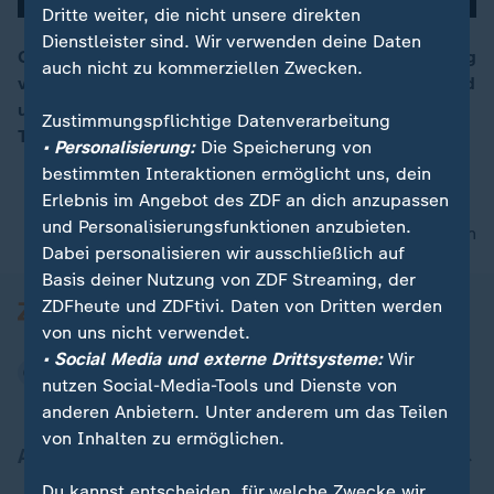
Dritte weiter, die nicht unsere direkten
Dienstleister sind. Wir verwenden deine Daten
Gaspreisbremse, Dezemberhilfe und die Unterbringung
auch nicht zu kommerziellen Zwecken.
von Geflüchteten: Vom heutigen Treffen zwischen Bund
00:16
und Länder werden konkrete Lösungen für strittige
Zustimmungspflichtige Datenverarbeitung
Themen erwartet.
• Personalisierung:
Die Speicherung von
bestimmten Interaktionen ermöglicht uns, dein
Erlebnis im Angebot des ZDF an dich anzupassen
und Personalisierungsfunktionen anzubieten.
nach oben
Dabei personalisieren wir ausschließlich auf
Basis deiner Nutzung von ZDF Streaming, der
ZDFheute und ZDFtivi. Daten von Dritten werden
von uns nicht verwendet.
• Social Media und externe Drittsysteme:
Wir
nutzen Social-Media-Tools und Dienste von
anderen Anbietern. Unter anderem um das Teilen
von Inhalten zu ermöglichen.
Aktuell bei ZDFheute
Du kannst entscheiden, für welche Zwecke wir