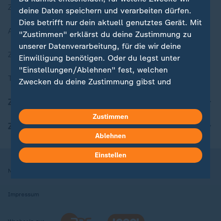
Zuletzt veröffentlicht
deine Daten speichern und verarbeiten dürfen.
Dies betrifft nur dein aktuell genutztes Gerät. Mit
Aktuelle Sendungs-Videos
"Zustimmen" erklärst du deine Zustimmung zu
unserer Datenverarbeitung, für die wir deine
ZDFheute Stories
Einwilligung benötigen. Oder du legst unter
"Einstellungen/Ablehnen" fest, welchen
Themen im Überblick
Zwecken du deine Zustimmung gibst und
welchen nicht. Deine Datenschutzeinstellungen
ZDFheute Update
kannst du jederzeit mit Wirkung für die Zukunft
in deinen Einstellungen widerrufen oder ändern.
Zustimmen
ZDFheute Apps
Ablehnen
Hier findest du das Impressum.
Weitere Informationen findest du in unserer
Einstellen
Datenschutzerklärung.
Nutzungsbedingungen
Datenschutz
Datenschutzeinstellungen
Impressum