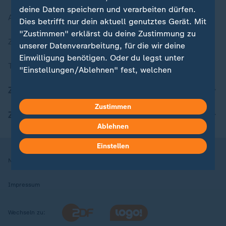
deine Daten speichern und verarbeiten dürfen.
Aktuelle Sendungs-Videos
Dies betrifft nur dein aktuell genutztes Gerät. Mit
"Zustimmen" erklärst du deine Zustimmung zu
ZDFheute Stories
unserer Datenverarbeitung, für die wir deine
Einwilligung benötigen. Oder du legst unter
Themen im Überblick
"Einstellungen/Ablehnen" fest, welchen
Zwecken du deine Zustimmung gibst und
ZDFheute Update
welchen nicht. Deine Datenschutzeinstellungen
kannst du jederzeit mit Wirkung für die Zukunft
Zustimmen
ZDFheute Apps
in deinen Einstellungen widerrufen oder ändern.
Ablehnen
Hier findest du das Impressum.
Einstellen
Weitere Informationen findest du in unserer
Nutzungsbedingungen
Datenschutz
Datenschutzeinstellungen
Datenschutzerklärung.
Impressum
Wechseln zu: