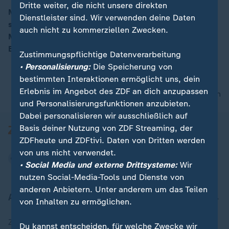
Dritte weiter, die nicht unsere direkten
Mit "Moma vor Ort" im Bürgerdialog: In Bottrop
Dienstleister sind. Wir verwenden deine Daten
stellten sich u.a. ZDF-Chefredakteur Peter Frey und
00:08
auch nicht zu kommerziellen Zwecken.
Moma-Moderator Mitri Sirin den Fragen der
Bürgerinnen und Bürger.
Zustimmungspflichtige Datenverarbeitung
• Personalisierung:
Die Speicherung von
bestimmten Interaktionen ermöglicht uns, dein
Erlebnis im Angebot des ZDF an dich anzupassen
nach oben
und Personalisierungsfunktionen anzubieten.
Dabei personalisieren wir ausschließlich auf
Basis deiner Nutzung von ZDF Streaming, der
ZDFheute und ZDFtivi. Daten von Dritten werden
von uns nicht verwendet.
• Social Media und externe Drittsysteme:
Wir
nutzen Social-Media-Tools und Dienste von
anderen Anbietern. Unter anderem um das Teilen
Aktuell bei ZDFheute
von Inhalten zu ermöglichen.
Zuletzt veröffentlicht
Du kannst entscheiden, für welche Zwecke wir