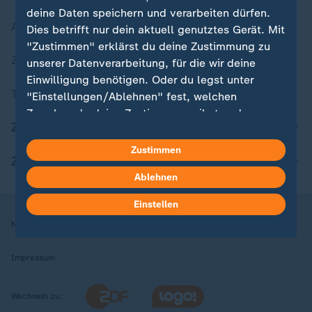
deine Daten speichern und verarbeiten dürfen.
Aktuelle Sendungs-Videos
Dies betrifft nur dein aktuell genutztes Gerät. Mit
"Zustimmen" erklärst du deine Zustimmung zu
ZDFheute Stories
unserer Datenverarbeitung, für die wir deine
Einwilligung benötigen. Oder du legst unter
Themen im Überblick
"Einstellungen/Ablehnen" fest, welchen
Zwecken du deine Zustimmung gibst und
ZDFheute Update
welchen nicht. Deine Datenschutzeinstellungen
kannst du jederzeit mit Wirkung für die Zukunft
Zustimmen
ZDFheute Apps
in deinen Einstellungen widerrufen oder ändern.
Ablehnen
Hier findest du das Impressum.
Einstellen
Weitere Informationen findest du in unserer
Nutzungsbedingungen
Datenschutz
Datenschutzeinstellungen
Datenschutzerklärung.
Impressum
Wechseln zu: