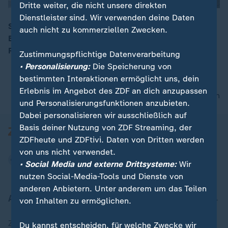
Dritte weiter, die nicht unsere direkten
Dienstleister sind. Wir verwenden deine Daten
Seit genau einem Jahr führt in Thüringen die
auch nicht zu kommerziellen Zwecken.
Brombeer-Koalition aus CDU, SPD und BSW die
00:16
Regierungsgeschäfte - und das ohne eigene Mehrheit.
Zustimmungspflichtige Datenverarbeitung
• Personalisierung:
Die Speicherung von
bestimmten Interaktionen ermöglicht uns, dein
Erlebnis im Angebot des ZDF an dich anzupassen
nach oben
und Personalisierungsfunktionen anzubieten.
Dabei personalisieren wir ausschließlich auf
Basis deiner Nutzung von ZDF Streaming, der
ZDFheute und ZDFtivi. Daten von Dritten werden
von uns nicht verwendet.
• Social Media und externe Drittsysteme:
Wir
nutzen Social-Media-Tools und Dienste von
anderen Anbietern. Unter anderem um das Teilen
Aktuell bei ZDFheute
von Inhalten zu ermöglichen.
Zuletzt veröffentlicht
Du kannst entscheiden, für welche Zwecke wir