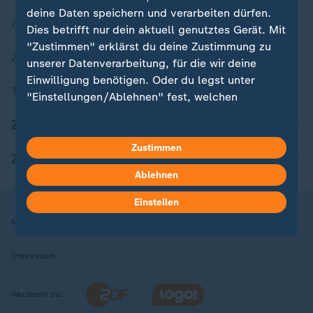
deine Daten speichern und verarbeiten dürfen.
Aktuelle Sendungs-Videos
Dies betrifft nur dein aktuell genutztes Gerät. Mit
"Zustimmen" erklärst du deine Zustimmung zu
ZDFheute Stories
unserer Datenverarbeitung, für die wir deine
Einwilligung benötigen. Oder du legst unter
Themen im Überblick
"Einstellungen/Ablehnen" fest, welchen
Zwecken du deine Zustimmung gibst und
ZDFheute Update
welchen nicht. Deine Datenschutzeinstellungen
kannst du jederzeit mit Wirkung für die Zukunft
Zustimmen
ZDFheute Apps
in deinen Einstellungen widerrufen oder ändern.
Ablehnen
Hier findest du das Impressum.
Einstellen
Weitere Informationen findest du in unserer
Nutzungsbedingungen
Datenschutz
Datenschutzeinstellungen
Datenschutzerklärung.
Impressum
Wechseln zu: