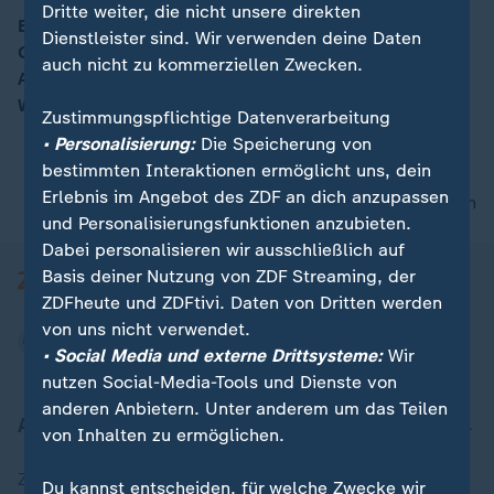
Dritte weiter, die nicht unsere direkten
Es ist heiß und trocken in Südeuropa. In Frankreich,
Dienstleister sind. Wir verwenden deine Daten
Griechenland, Spanien und Portugal gibt es Brände.
00:16
auch nicht zu kommerziellen Zwecken.
Aktuell sind sie weitgehend unter Kontrolle, doch die
Waldbrandsaison hat gerade erst begonnen.
Zustimmungspflichtige Datenverarbeitung
• Personalisierung:
Die Speicherung von
bestimmten Interaktionen ermöglicht uns, dein
Erlebnis im Angebot des ZDF an dich anzupassen
nach oben
und Personalisierungsfunktionen anzubieten.
Dabei personalisieren wir ausschließlich auf
Basis deiner Nutzung von ZDF Streaming, der
ZDFheute und ZDFtivi. Daten von Dritten werden
von uns nicht verwendet.
• Social Media und externe Drittsysteme:
Wir
nutzen Social-Media-Tools und Dienste von
anderen Anbietern. Unter anderem um das Teilen
Aktuell bei ZDFheute
von Inhalten zu ermöglichen.
Zuletzt veröffentlicht
Du kannst entscheiden, für welche Zwecke wir