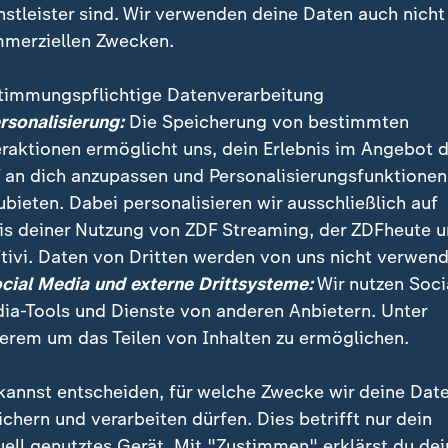
nstleister sind. Wir verwenden deine Daten auch nicht
merziellen Zwecken.
timmungspflichtige Datenverarbeitung
ersonalisierung:
Die Speicherung von bestimmten
eraktionen ermöglicht uns, dein Erlebnis im Angebot 
 an dich anzupassen und Personalisierungsfunktionen
ubieten. Dabei personalisieren wir ausschließlich auf
is deiner Nutzung von ZDF Streaming, der ZDFheute 
ernacht ist die alljährliche Diskussion über ein Bölle
tivi. Daten von Dritten werden von uns nicht verwend
Die Berliner Gewerkschaft der Polizei hat für eine Peti
ocial Media und externe Drittsysteme:
Wir nutzen Soci
schriften gesammelt.
ia-Tools und Dienste von anderen Anbietern. Unter
erem um das Teilen von Inhalten zu ermöglichen.
kannst entscheiden, für welche Zwecke wir deine Dat
ichern und verarbeiten dürfen. Dies betrifft nur dein
uell genutztes Gerät. Mit "Zustimmen" erklärst du dei