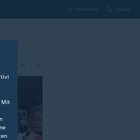
Merkliste
Suche
|
| 05:30
tivi
 Mit
n
ine
ten