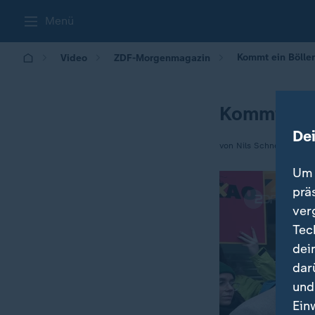
Menü
Kommt ein Bölle
Video
ZDF-Morgenmagazin
Kommt ein
De
von Nils Schneider
Um 
prä
ver
Tec
dei
dar
und
Ein