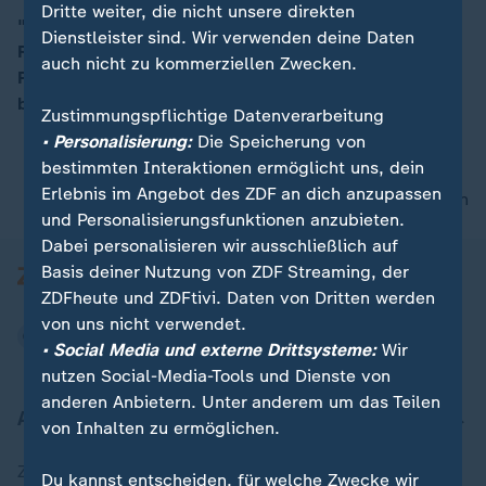
Dritte weiter, die nicht unsere direkten
"Silvester entwickelt sich seit Jahren in die falsche
Dienstleister sind. Wir verwenden deine Daten
Richtung", kommentiert der Chef der
00:16
auch nicht zu kommerziellen Zwecken.
Polizeigewerkschaft, Jochen Kopelke. Doch die Politik
betrachtet die Verbotsfrage "auf regionaler Ebene".
Zustimmungspflichtige Datenverarbeitung
• Personalisierung:
Die Speicherung von
bestimmten Interaktionen ermöglicht uns, dein
Erlebnis im Angebot des ZDF an dich anzupassen
nach oben
und Personalisierungsfunktionen anzubieten.
Dabei personalisieren wir ausschließlich auf
Basis deiner Nutzung von ZDF Streaming, der
ZDFheute und ZDFtivi. Daten von Dritten werden
von uns nicht verwendet.
• Social Media und externe Drittsysteme:
Wir
nutzen Social-Media-Tools und Dienste von
anderen Anbietern. Unter anderem um das Teilen
Aktuell bei ZDFheute
von Inhalten zu ermöglichen.
Zuletzt veröffentlicht
Du kannst entscheiden, für welche Zwecke wir