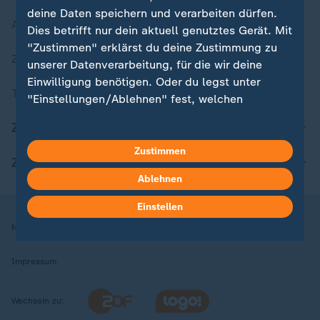
deine Daten speichern und verarbeiten dürfen.
Aktuelle Sendungs-Videos
Dies betrifft nur dein aktuell genutztes Gerät. Mit
"Zustimmen" erklärst du deine Zustimmung zu
ZDFheute Stories
unserer Datenverarbeitung, für die wir deine
Einwilligung benötigen. Oder du legst unter
Themen im Überblick
"Einstellungen/Ablehnen" fest, welchen
Zwecken du deine Zustimmung gibst und
ZDFheute Update
welchen nicht. Deine Datenschutzeinstellungen
kannst du jederzeit mit Wirkung für die Zukunft
Zustimmen
ZDFheute Apps
in deinen Einstellungen widerrufen oder ändern.
Ablehnen
Hier findest du das Impressum.
Einstellen
Weitere Informationen findest du in unserer
Nutzungsbedingungen
Datenschutz
Datenschutzeinstellungen
Datenschutzerklärung.
Impressum
Wechseln zu: