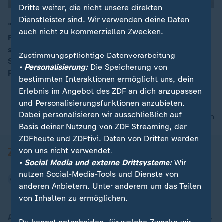
Dritte weiter, die nicht unsere direkten
Dienstleister sind. Wir verwenden deine Daten
"Wenn wir jetzt nichts machen, würde das
auch nicht zu kommerziellen Zwecken.
Rentenniveau weiter absacken und Beiträge steigen",
00:15
so Annika Klose, SPD, Sprecherin für Arbeit und
Zustimmungspflichtige Datenverarbeitung
Soziales, die sich für Strukturmaßnahmen bei der
• Personalisierung:
Die Speicherung von
Rente ausspricht.
bestimmten Interaktionen ermöglicht uns, dein
Erlebnis im Angebot des ZDF an dich anzupassen
und Personalisierungsfunktionen anzubieten.
Dabei personalisieren wir ausschließlich auf
nach oben
Basis deiner Nutzung von ZDF Streaming, der
ZDFheute und ZDFtivi. Daten von Dritten werden
von uns nicht verwendet.
• Social Media und externe Drittsysteme:
Wir
nutzen Social-Media-Tools und Dienste von
anderen Anbietern. Unter anderem um das Teilen
von Inhalten zu ermöglichen.
Aktuell bei ZDFheute
Du kannst entscheiden, für welche Zwecke wir