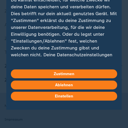
deine Daten speichern und verarbeiten dürfen.
Zuletzt veröffentlicht
Dies betrifft nur dein aktuell genutztes Gerät. Mit
"Zustimmen" erklärst du deine Zustimmung zu
Aktuelle Sendungs-Videos
unserer Datenverarbeitung, für die wir deine
Einwilligung benötigen. Oder du legst unter
ZDFheute Stories
"Einstellungen/Ablehnen" fest, welchen
Zwecken du deine Zustimmung gibst und
Themen im Überblick
welchen nicht. Deine Datenschutzeinstellungen
kannst du jederzeit mit Wirkung für die Zukunft
ZDFheute Update
in deinen Einstellungen widerrufen oder ändern.
Zustimmen
ZDFheute Apps
Hier findest du das Impressum.
Ablehnen
Weitere Informationen findest du in unserer
Datenschutzerklärung.
Einstellen
Nutzungsbedingungen
Datenschutz
Datenschutzeinstellungen
Impressum