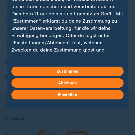
Zuletzt veröffentlicht
deine Daten speichern und verarbeiten dürfen.
Dies betrifft nur dein aktuell genutztes Gerät. Mit
Aktuelle Sendungs-Videos
"Zustimmen" erklärst du deine Zustimmung zu
unserer Datenverarbeitung, für die wir deine
ZDFheute Stories
Einwilligung benötigen. Oder du legst unter
"Einstellungen/Ablehnen" fest, welchen
Themen im Überblick
Zwecken du deine Zustimmung gibst und
welchen nicht. Deine Datenschutzeinstellungen
ZDFheute Update
kannst du jederzeit mit Wirkung für die Zukunft
in deinen Einstellungen widerrufen oder ändern.
Zustimmen
ZDFheute Apps
Ablehnen
Hier findest du das Impressum.
Weitere Informationen findest du in unserer
Einstellen
Datenschutzerklärung.
Nutzungsbedingungen
Datenschutz
Datenschutzeinstellungen
Impressum