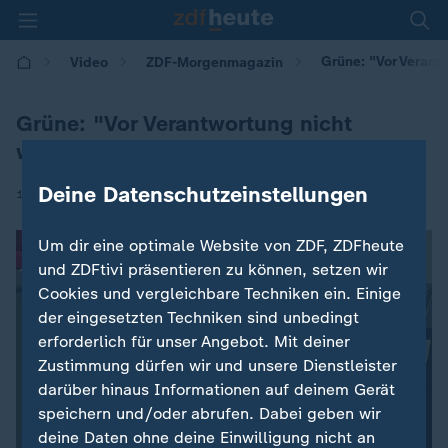
Grüne: "Vor Verant
Video
ZDF-Morgenmagazin
Grüne: "Vor Verantwortung nicht
weglaufen"
Deine Datenschutzeinstellungen
|
14.11.2024 | 05:30
Um dir eine optimale Website von ZDF, ZDFheute
und ZDFtivi präsentieren zu können, setzen wir
Cookies und vergleichbare Techniken ein. Einige
der eingesetzten Techniken sind unbedingt
erforderlich für unser Angebot. Mit deiner
Zustimmung dürfen wir und unsere Dienstleister
darüber hinaus Informationen auf deinem Gerät
speichern und/oder abrufen. Dabei geben wir
deine Daten ohne deine Einwilligung nicht an