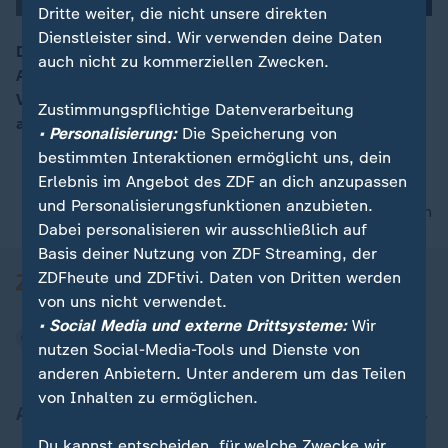
Dritte weiter, die nicht unsere direkten
Dienstleister sind. Wir verwenden deine Daten
Die Grünen startet ihren Wahlkampf. Bundesministerin
auch nicht zu kommerziellen Zwecken.
Annalena Baerbock betont, dass sie "vor
00:15
Verantwortung nicht weglaufen". Somit soll unter
Zustimmungspflichtige Datenverarbeitung
anderem auch die Ukraine weiter unterstützt werden.
• Personalisierung:
Die Speicherung von
bestimmten Interaktionen ermöglicht uns, dein
Erlebnis im Angebot des ZDF an dich anzupassen
und Personalisierungsfunktionen anzubieten.
nach oben
Dabei personalisieren wir ausschließlich auf
Basis deiner Nutzung von ZDF Streaming, der
ZDFheute und ZDFtivi. Daten von Dritten werden
von uns nicht verwendet.
• Social Media und externe Drittsysteme:
Wir
nutzen Social-Media-Tools und Dienste von
anderen Anbietern. Unter anderem um das Teilen
von Inhalten zu ermöglichen.
Aktuell bei ZDFheute
Du kannst entscheiden, für welche Zwecke wir