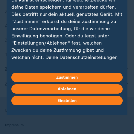
deine Daten speichern und verarbeiten dürfen.
Zuletzt veröffentlicht
Dies betrifft nur dein aktuell genutztes Gerät. Mit
"Zustimmen" erklärst du deine Zustimmung zu
Aktuelle Sendungs-Videos
unserer Datenverarbeitung, für die wir deine
Einwilligung benötigen. Oder du legst unter
ZDFheute Stories
"Einstellungen/Ablehnen" fest, welchen
Zwecken du deine Zustimmung gibst und
Themen im Überblick
welchen nicht. Deine Datenschutzeinstellungen
kannst du jederzeit mit Wirkung für die Zukunft
ZDFheute Update
in deinen Einstellungen widerrufen oder ändern.
Zustimmen
ZDFheute Apps
Hier findest du das Impressum.
Ablehnen
Weitere Informationen findest du in unserer
Datenschutzerklärung.
Einstellen
Nutzungsbedingungen
Datenschutz
Datenschutzeinstellungen
Impressum