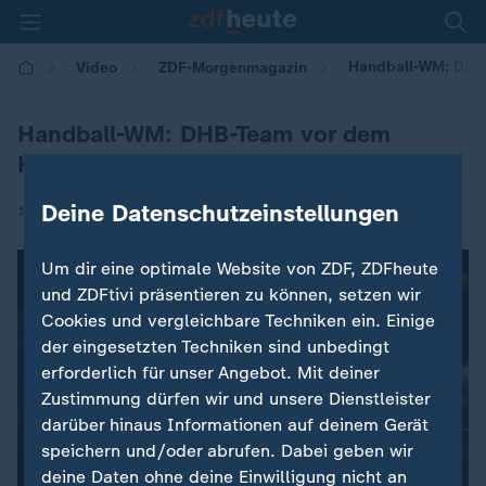
Handball-WM: DHB-
Video
ZDF-Morgenmagazin
Handball-WM: DHB-Team vor dem
Halbfinale
Deine Datenschutzeinstellungen
|
12.12.2025 | 05:30
Um dir eine optimale Website von ZDF, ZDFheute
und ZDFtivi präsentieren zu können, setzen wir
Cookies und vergleichbare Techniken ein. Einige
der eingesetzten Techniken sind unbedingt
erforderlich für unser Angebot. Mit deiner
Zustimmung dürfen wir und unsere Dienstleister
darüber hinaus Informationen auf deinem Gerät
speichern und/oder abrufen. Dabei geben wir
deine Daten ohne deine Einwilligung nicht an