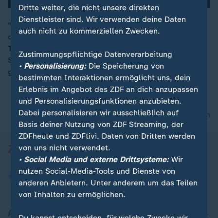
Dritte weiter, die nicht unsere direkten
Dienstleister sind. Wir verwenden deine Daten
"Wir machen alles mit Energie, dann gucken wir, was
auch nicht zu kommerziellen Zwecken.
dabei herauskommt", sagt Anja Althaus,
00:15
Teammanagerin des deutschen Frauenteams. Die
Zustimmungspflichtige Datenverarbeitung
Spielerinnen haben es ins Halbfinale gegen Frankreich
• Personalisierung:
Die Speicherung von
geschafft.
bestimmten Interaktionen ermöglicht uns, dein
Erlebnis im Angebot des ZDF an dich anzupassen
und Personalisierungsfunktionen anzubieten.
Dabei personalisieren wir ausschließlich auf
nach oben
Basis deiner Nutzung von ZDF Streaming, der
ZDFheute und ZDFtivi. Daten von Dritten werden
von uns nicht verwendet.
• Social Media und externe Drittsysteme:
Wir
nutzen Social-Media-Tools und Dienste von
anderen Anbietern. Unter anderem um das Teilen
von Inhalten zu ermöglichen.
Aktuell bei ZDFheute
Du kannst entscheiden, für welche Zwecke wir