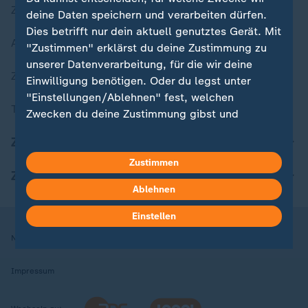
Zuletzt veröffentlicht
deine Daten speichern und verarbeiten dürfen.
Dies betrifft nur dein aktuell genutztes Gerät. Mit
Aktuelle Sendungs-Videos
"Zustimmen" erklärst du deine Zustimmung zu
unserer Datenverarbeitung, für die wir deine
ZDFheute Stories
Einwilligung benötigen. Oder du legst unter
"Einstellungen/Ablehnen" fest, welchen
Themen im Überblick
Zwecken du deine Zustimmung gibst und
welchen nicht. Deine Datenschutzeinstellungen
ZDFheute Update
kannst du jederzeit mit Wirkung für die Zukunft
in deinen Einstellungen widerrufen oder ändern.
Zustimmen
ZDFheute Apps
Ablehnen
Hier findest du das Impressum.
Weitere Informationen findest du in unserer
Einstellen
Datenschutzerklärung.
Nutzungsbedingungen
Datenschutz
Datenschutzeinstellungen
Impressum