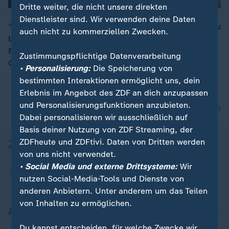
Dritte weiter, die nicht unsere direkten
Dienstleister sind. Wir verwenden deine Daten
"Wir sind in unserem Staat zu kompliziert geworden, zu
auch nicht zu kommerziellen Zwecken.
behäbig und das Ganze ist zu teuer", sagt André
00:16
Berghegger, CDU, Hauptgeschäftsführer Städte- und
Zustimmungspflichtige Datenverarbeitung
Gemeindebund, zum Bürokratieabbau.
• Personalisierung:
Die Speicherung von
bestimmten Interaktionen ermöglicht uns, dein
Erlebnis im Angebot des ZDF an dich anzupassen
und Personalisierungsfunktionen anzubieten.
nach oben
Dabei personalisieren wir ausschließlich auf
Basis deiner Nutzung von ZDF Streaming, der
ZDFheute und ZDFtivi. Daten von Dritten werden
von uns nicht verwendet.
• Social Media und externe Drittsysteme:
Wir
nutzen Social-Media-Tools und Dienste von
anderen Anbietern. Unter anderem um das Teilen
von Inhalten zu ermöglichen.
Aktuell bei ZDFheute
Du kannst entscheiden, für welche Zwecke wir