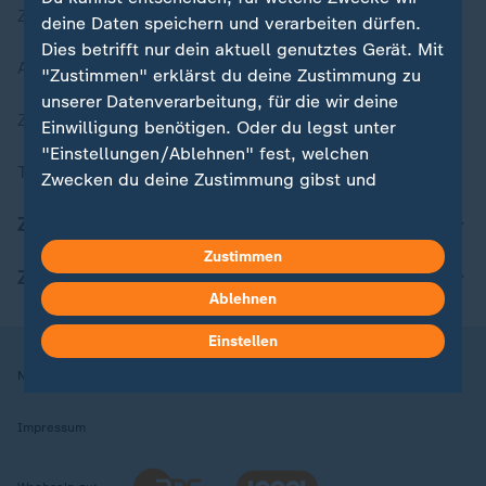
Zuletzt veröffentlicht
deine Daten speichern und verarbeiten dürfen.
Dies betrifft nur dein aktuell genutztes Gerät. Mit
Aktuelle Sendungs-Videos
"Zustimmen" erklärst du deine Zustimmung zu
unserer Datenverarbeitung, für die wir deine
ZDFheute Stories
Einwilligung benötigen. Oder du legst unter
"Einstellungen/Ablehnen" fest, welchen
Themen im Überblick
Zwecken du deine Zustimmung gibst und
welchen nicht. Deine Datenschutzeinstellungen
ZDFheute Update
kannst du jederzeit mit Wirkung für die Zukunft
in deinen Einstellungen widerrufen oder ändern.
Zustimmen
ZDFheute Apps
Ablehnen
Hier findest du das Impressum.
Weitere Informationen findest du in unserer
Einstellen
Datenschutzerklärung.
Nutzungsbedingungen
Datenschutz
Datenschutzeinstellungen
Impressum