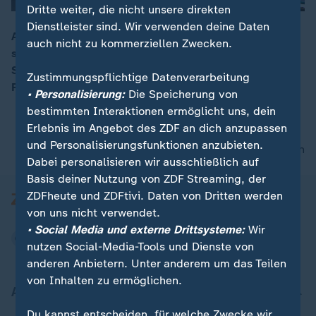
Dritte weiter, die nicht unsere direkten
Dienstleister sind. Wir verwenden deine Daten
Amira Mohamed Ali, Vorsitzende des BSW versichert,
auch nicht zu kommerziellen Zwecken.
sie sei bezüglich des Wahlkampfes "guter Dinge". Die
00:15
Schwerpunkte der Partei bleibe die "Außenpolitik,
Zustimmungspflichtige Datenverarbeitung
Friedenspolitik […] und Wirtschaft".
• Personalisierung:
Die Speicherung von
bestimmten Interaktionen ermöglicht uns, dein
Erlebnis im Angebot des ZDF an dich anzupassen
und Personalisierungsfunktionen anzubieten.
nach oben
Dabei personalisieren wir ausschließlich auf
Basis deiner Nutzung von ZDF Streaming, der
ZDFheute und ZDFtivi. Daten von Dritten werden
von uns nicht verwendet.
• Social Media und externe Drittsysteme:
Wir
nutzen Social-Media-Tools und Dienste von
anderen Anbietern. Unter anderem um das Teilen
von Inhalten zu ermöglichen.
Aktuell bei ZDFheute
Du kannst entscheiden, für welche Zwecke wir