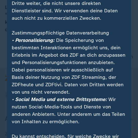
Dritte weiter, die nicht unsere direkten
Laut ZDF-Reporterin Alica Jung stehen die Chancen,
Dienstleister sind. Wir verwenden deine Daten
"dass es irgendwann ein Ende dieses Krieges geben
00:16
auch nicht zu kommerziellen Zwecken.
könnte", eher schlecht. Zwei Punkte würden hart
diskutiert werden, berichtet sie.
Zustimmungspflichtige Datenverarbeitung
• Personalisierung:
Die Speicherung von
bestimmten Interaktionen ermöglicht uns, dein
Erlebnis im Angebot des ZDF an dich anzupassen
nach oben
und Personalisierungsfunktionen anzubieten.
Dabei personalisieren wir ausschließlich auf
Basis deiner Nutzung von ZDF Streaming, der
ZDFheute und ZDFtivi. Daten von Dritten werden
von uns nicht verwendet.
• Social Media und externe Drittsysteme:
Wir
nutzen Social-Media-Tools und Dienste von
anderen Anbietern. Unter anderem um das Teilen
Aktuell bei ZDFheute
von Inhalten zu ermöglichen.
Zuletzt veröffentlicht
Du kannst entscheiden, für welche Zwecke wir