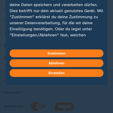
deine Daten speichern und verarbeiten dürfen.
Aktuelle Sendungs-Videos
Dies betrifft nur dein aktuell genutztes Gerät. Mit
"Zustimmen" erklärst du deine Zustimmung zu
ZDFheute Stories
unserer Datenverarbeitung, für die wir deine
Einwilligung benötigen. Oder du legst unter
Themen im Überblick
"Einstellungen/Ablehnen" fest, welchen
Zwecken du deine Zustimmung gibst und
ZDFheute Update
welchen nicht. Deine Datenschutzeinstellungen
kannst du jederzeit mit Wirkung für die Zukunft
Zustimmen
ZDFheute Apps
in deinen Einstellungen widerrufen oder ändern.
Ablehnen
Hier findest du das Impressum.
Einstellen
Weitere Informationen findest du in unserer
Nutzungsbedingungen
Datenschutz
Datenschutzeinstellungen
Datenschutzerklärung.
Impressum
Wechseln zu: