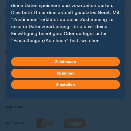
deine Daten speichern und verarbeiten dürfen.
Aktuelle Sendungs-Videos
Dies betrifft nur dein aktuell genutztes Gerät. Mit
"Zustimmen" erklärst du deine Zustimmung zu
ZDFheute Stories
unserer Datenverarbeitung, für die wir deine
Einwilligung benötigen. Oder du legst unter
Themen im Überblick
"Einstellungen/Ablehnen" fest, welchen
Zwecken du deine Zustimmung gibst und
ZDFheute Update
welchen nicht. Deine Datenschutzeinstellungen
kannst du jederzeit mit Wirkung für die Zukunft
Zustimmen
ZDFheute Apps
in deinen Einstellungen widerrufen oder ändern.
Ablehnen
Hier findest du das Impressum.
Einstellen
Weitere Informationen findest du in unserer
Nutzungsbedingungen
Datenschutz
Datenschutzeinstellungen
Datenschutzerklärung.
Impressum
Wechseln zu: