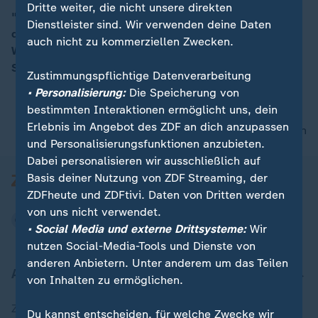
Dritte weiter, die nicht unsere direkten
"Die maßlose und fast grenzenlose Migrationspolitik
Dienstleister sind. Wir verwenden deine Daten
der Ampel, hat die AfD etwa verdoppelt in den
00:16
auch nicht zu kommerziellen Zwecken.
Werten", sagt Alexander Throm, der innenpolitische
Sprecher der Unionsfraktion.
Zustimmungspflichtige Datenverarbeitung
• Personalisierung:
Die Speicherung von
bestimmten Interaktionen ermöglicht uns, dein
Erlebnis im Angebot des ZDF an dich anzupassen
nach oben
und Personalisierungsfunktionen anzubieten.
Dabei personalisieren wir ausschließlich auf
Basis deiner Nutzung von ZDF Streaming, der
ZDFheute und ZDFtivi. Daten von Dritten werden
von uns nicht verwendet.
• Social Media und externe Drittsysteme:
Wir
nutzen Social-Media-Tools und Dienste von
anderen Anbietern. Unter anderem um das Teilen
Aktuell bei ZDFheute
von Inhalten zu ermöglichen.
Zuletzt veröffentlicht
Du kannst entscheiden, für welche Zwecke wir