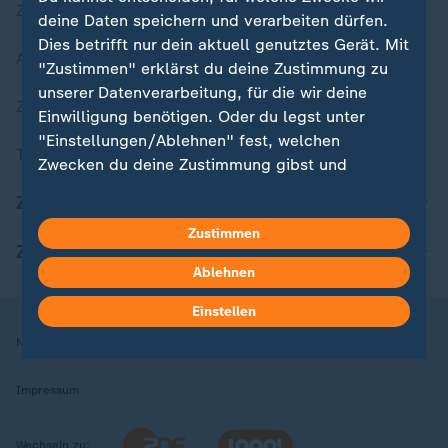
Zuletzt veröffentlicht
deine Daten speichern und verarbeiten dürfen.
Dies betrifft nur dein aktuell genutztes Gerät. Mit
Aktuelle Sendungs-Videos
"Zustimmen" erklärst du deine Zustimmung zu
unserer Datenverarbeitung, für die wir deine
ZDFheute Stories
Einwilligung benötigen. Oder du legst unter
"Einstellungen/Ablehnen" fest, welchen
Themen im Überblick
Zwecken du deine Zustimmung gibst und
welchen nicht. Deine Datenschutzeinstellungen
ZDFheute Update
kannst du jederzeit mit Wirkung für die Zukunft
Zustimmen
in deinen Einstellungen widerrufen oder ändern.
ZDFheute Apps
Ablehnen
Hier findest du das Impressum.
Weitere Informationen findest du in unserer
Einstellen
Datenschutzerklärung.
Nutzungsbedingungen
Datenschutz
Datenschutzeinstellungen
Impressum
Wechseln zu: