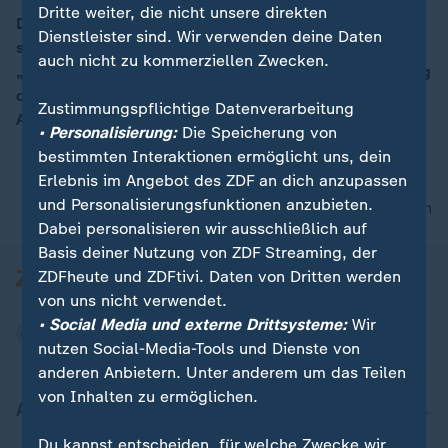
Dritte weiter, die nicht unsere direkten
Die SPD gibt heute ihr Mitgliedervotum bekannt -
Dienstleister sind. Wir verwenden deine Daten
später dann ihre Kabinettsmitglieder. Dafür seien
00:16
auch nicht zu kommerziellen Zwecken.
„Fähigkeit und Akzeptanz für die Personalentscheidung
das Beste für eine Regierung, die viel vorhat“, sagt
Zustimmungspflichtige Datenverarbeitung
Alexander Schweitzer, SPD.
• Personalisierung:
Die Speicherung von
bestimmten Interaktionen ermöglicht uns, dein
Erlebnis im Angebot des ZDF an dich anzupassen
und Personalisierungsfunktionen anzubieten.
nach oben
Dabei personalisieren wir ausschließlich auf
Basis deiner Nutzung von ZDF Streaming, der
ZDFheute und ZDFtivi. Daten von Dritten werden
von uns nicht verwendet.
• Social Media und externe Drittsysteme:
Wir
nutzen Social-Media-Tools und Dienste von
anderen Anbietern. Unter anderem um das Teilen
von Inhalten zu ermöglichen.
Aktuell bei ZDFheute
Du kannst entscheiden, für welche Zwecke wir