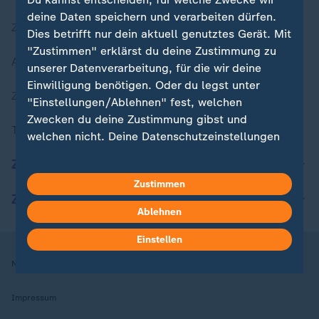
deine Daten speichern und verarbeiten dürfen.
Zuletzt veröffentlicht
Dies betrifft nur dein aktuell genutztes Gerät. Mit
"Zustimmen" erklärst du deine Zustimmung zu
Aktuelle Sendungs-Videos
unserer Datenverarbeitung, für die wir deine
Einwilligung benötigen. Oder du legst unter
ZDFheute Stories
"Einstellungen/Ablehnen" fest, welchen
Zwecken du deine Zustimmung gibst und
Themen im Überblick
welchen nicht. Deine Datenschutzeinstellungen
kannst du jederzeit mit Wirkung für die Zukunft
ZDFheute Update
in deinen Einstellungen widerrufen oder ändern.
Zustimmen
ZDFheute Apps
Hier findest du das Impressum.
Ablehnen
Weitere Informationen findest du in unserer
Datenschutzerklärung.
Einstellen
Nutzungsbedingungen
Datenschutz
Datenschutzeinstellungen
Impressum