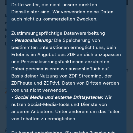
Dritte weiter, die nicht unsere direkten
Dienstleister sind. Wir verwenden deine Daten
Bei der aktuellen Wahl der Bundesverfassungsrichter,
auch nicht zu kommerziellen Zwecken.
werde um Frauke Brosius-Gersdorf "in eine Richtung
00:09
intoniert, die auch für das Bundesverfassungsgericht
Zustimmungspflichtige Datenverarbeitung
beschädigend wirkt", sagt Alexander Hoffmann, CSU-
• Personalisierung:
Die Speicherung von
Landesgruppenchef.
bestimmten Interaktionen ermöglicht uns, dein
Erlebnis im Angebot des ZDF an dich anzupassen
und Personalisierungsfunktionen anzubieten.
Dabei personalisieren wir ausschließlich auf
nach oben
Basis deiner Nutzung von ZDF Streaming, der
ZDFheute und ZDFtivi. Daten von Dritten werden
von uns nicht verwendet.
• Social Media und externe Drittsysteme:
Wir
nutzen Social-Media-Tools und Dienste von
anderen Anbietern. Unter anderem um das Teilen
von Inhalten zu ermöglichen.
Aktuell bei ZDFheute
Du kannst entscheiden, für welche Zwecke wir