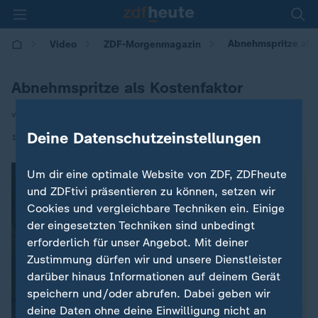
Abnehmspritze als 
Video
ZDF-Morgenmagazin
Abnehmspritze als Kostenfaktor
von R. Leskovar I M. Buschbaum
Deine Datenschutzeinstellungen
|
14.11.2025 | 05:30
Um dir eine optimale Website von ZDF, ZDFheute
und ZDFtivi präsentieren zu können, setzen wir
Cookies und vergleichbare Techniken ein. Einige
der eingesetzten Techniken sind unbedingt
erforderlich für unser Angebot. Mit deiner
Zustimmung dürfen wir und unsere Dienstleister
darüber hinaus Informationen auf deinem Gerät
speichern und/oder abrufen. Dabei geben wir
deine Daten ohne deine Einwilligung nicht an