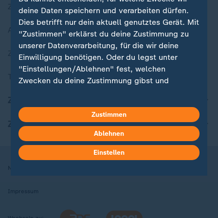
Zuletzt veröffentlicht
deine Daten speichern und verarbeiten dürfen.
Dies betrifft nur dein aktuell genutztes Gerät. Mit
Aktuelle Sendungs-Videos
"Zustimmen" erklärst du deine Zustimmung zu
unserer Datenverarbeitung, für die wir deine
ZDFheute Stories
Einwilligung benötigen. Oder du legst unter
"Einstellungen/Ablehnen" fest, welchen
Themen im Überblick
Zwecken du deine Zustimmung gibst und
welchen nicht. Deine Datenschutzeinstellungen
ZDFheute Update
kannst du jederzeit mit Wirkung für die Zukunft
Zustimmen
in deinen Einstellungen widerrufen oder ändern.
ZDFheute Apps
Ablehnen
Hier findest du das Impressum.
Weitere Informationen findest du in unserer
Einstellen
Datenschutzerklärung.
Nutzungsbedingungen
Datenschutz
Datenschutzeinstellungen
Impressum