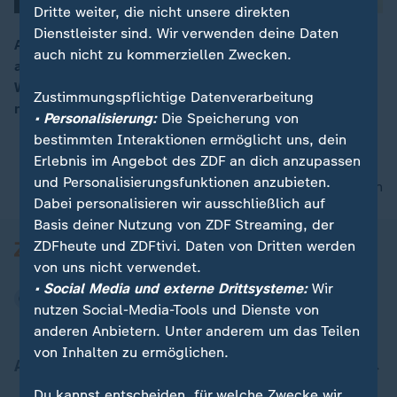
Dritte weiter, die nicht unsere direkten
Dienstleister sind. Wir verwenden deine Daten
Abnehmspritzen können das Körpergewicht und damit
auch nicht zu kommerziellen Zwecken.
auch andere Gesundheitsrisiken deutlich senken.
00:16
Warum übernehmen Krankenkassen die Kosten dann
Zustimmungspflichtige Datenverarbeitung
nur in Ausnahmefällen?
• Personalisierung:
Die Speicherung von
bestimmten Interaktionen ermöglicht uns, dein
Erlebnis im Angebot des ZDF an dich anzupassen
und Personalisierungsfunktionen anzubieten.
nach oben
Dabei personalisieren wir ausschließlich auf
Basis deiner Nutzung von ZDF Streaming, der
ZDFheute und ZDFtivi. Daten von Dritten werden
von uns nicht verwendet.
• Social Media und externe Drittsysteme:
Wir
nutzen Social-Media-Tools und Dienste von
anderen Anbietern. Unter anderem um das Teilen
von Inhalten zu ermöglichen.
Aktuell bei ZDFheute
Du kannst entscheiden, für welche Zwecke wir