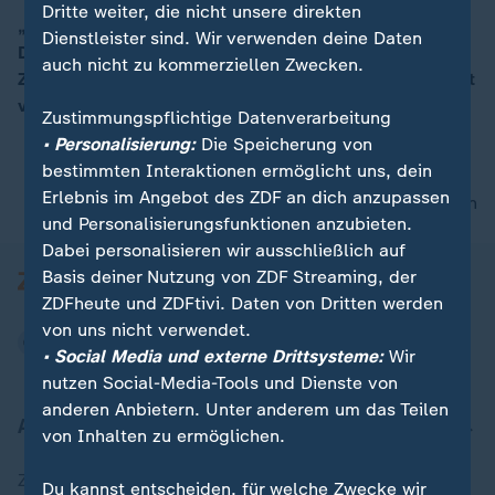
Dritte weiter, die nicht unsere direkten
„Es bestand wohl eine große Einigkeit – auch bei
Dienstleister sind. Wir verwenden deine Daten
Donald Trump“, so ZDF-Korrespondentin Diana
00:15
auch nicht zu kommerziellen Zwecken.
Zimmermann vom G7-Gipfel in Evian. Der US-Präsident
versucht, seine alten Partnerschaften zu erneuern.
Zustimmungspflichtige Datenverarbeitung
• Personalisierung:
Die Speicherung von
bestimmten Interaktionen ermöglicht uns, dein
Erlebnis im Angebot des ZDF an dich anzupassen
nach oben
und Personalisierungsfunktionen anzubieten.
Dabei personalisieren wir ausschließlich auf
Basis deiner Nutzung von ZDF Streaming, der
ZDFheute und ZDFtivi. Daten von Dritten werden
von uns nicht verwendet.
• Social Media und externe Drittsysteme:
Wir
nutzen Social-Media-Tools und Dienste von
anderen Anbietern. Unter anderem um das Teilen
Aktuell bei ZDFheute
von Inhalten zu ermöglichen.
Zuletzt veröffentlicht
Du kannst entscheiden, für welche Zwecke wir