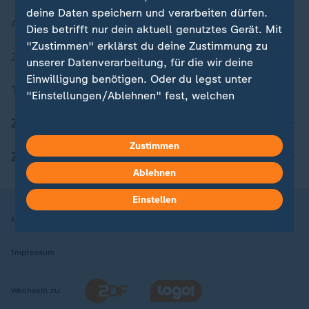
deine Daten speichern und verarbeiten dürfen.
Aktuelle Sendungs-Videos
Dies betrifft nur dein aktuell genutztes Gerät. Mit
"Zustimmen" erklärst du deine Zustimmung zu
ZDFheute Stories
unserer Datenverarbeitung, für die wir deine
Einwilligung benötigen. Oder du legst unter
Themen im Überblick
"Einstellungen/Ablehnen" fest, welchen
Zwecken du deine Zustimmung gibst und
ZDFheute Update
welchen nicht. Deine Datenschutzeinstellungen
kannst du jederzeit mit Wirkung für die Zukunft
Zustimmen
ZDFheute Apps
in deinen Einstellungen widerrufen oder ändern.
Ablehnen
Hier findest du das Impressum.
Einstellen
Weitere Informationen findest du in unserer
Nutzungsbedingungen
Datenschutz
Datenschutzeinstellungen
Datenschutzerklärung.
Impressum
Wechseln zu: