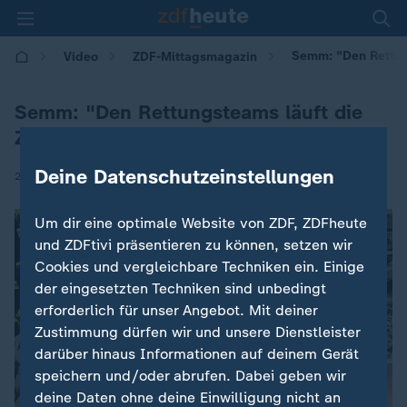
Semm: "Den Rettun
Video
ZDF-Mittagsmagazin
Semm: "Den Rettungsteams läuft die
Zeit weg"
Deine Datenschutzeinstellungen
|
29.06.2026 | 12:00
Um dir eine optimale Website von ZDF, ZDFheute
und ZDFtivi präsentieren zu können, setzen wir
Cookies und vergleichbare Techniken ein. Einige
der eingesetzten Techniken sind unbedingt
erforderlich für unser Angebot. Mit deiner
Zustimmung dürfen wir und unsere Dienstleister
darüber hinaus Informationen auf deinem Gerät
speichern und/oder abrufen. Dabei geben wir
deine Daten ohne deine Einwilligung nicht an