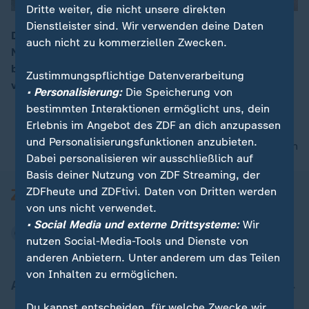
Dritte weiter, die nicht unsere direkten
Dienstleister sind. Wir verwenden deine Daten
Die Arbeit der Rettungskräfte im Erdbebengebiet im
auch nicht zu kommerziellen Zwecken.
Norden Venezuelas werde teilweise behindert,
00:15
berichtet ZDF-Reporter Christian Semm. "So
Zustimmungspflichtige Datenverarbeitung
verstreicht wertvolle Zeit."
• Personalisierung:
Die Speicherung von
bestimmten Interaktionen ermöglicht uns, dein
Erlebnis im Angebot des ZDF an dich anzupassen
und Personalisierungsfunktionen anzubieten.
nach oben
Dabei personalisieren wir ausschließlich auf
Basis deiner Nutzung von ZDF Streaming, der
ZDFheute und ZDFtivi. Daten von Dritten werden
von uns nicht verwendet.
• Social Media und externe Drittsysteme:
Wir
nutzen Social-Media-Tools und Dienste von
anderen Anbietern. Unter anderem um das Teilen
von Inhalten zu ermöglichen.
Aktuell bei ZDFheute
Du kannst entscheiden, für welche Zwecke wir