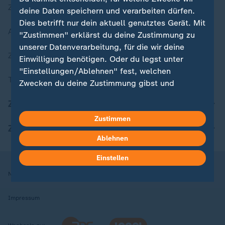
Zuletzt veröffentlicht
deine Daten speichern und verarbeiten dürfen.
Dies betrifft nur dein aktuell genutztes Gerät. Mit
Aktuelle Sendungs-Videos
"Zustimmen" erklärst du deine Zustimmung zu
unserer Datenverarbeitung, für die wir deine
ZDFheute Stories
Einwilligung benötigen. Oder du legst unter
"Einstellungen/Ablehnen" fest, welchen
Themen im Überblick
Zwecken du deine Zustimmung gibst und
welchen nicht. Deine Datenschutzeinstellungen
ZDFheute Update
kannst du jederzeit mit Wirkung für die Zukunft
in deinen Einstellungen widerrufen oder ändern.
Zustimmen
ZDFheute Apps
Ablehnen
Hier findest du das Impressum.
Weitere Informationen findest du in unserer
Einstellen
Datenschutzerklärung.
Nutzungsbedingungen
Datenschutz
Datenschutzeinstellungen
Impressum