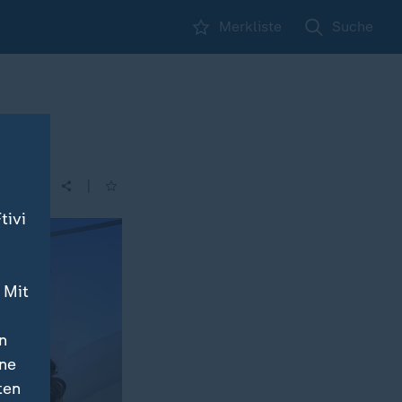
Merkliste
Suche
|
tivi
 Mit
n
ine
ten