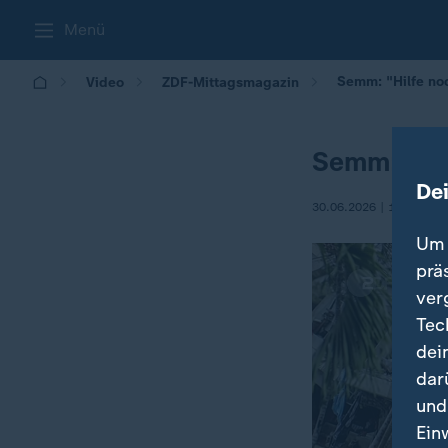
Menü
Semm: "Hilfe noc
Video
ZDF-Mittagsmagazin
Semm: "Hil
De
30.06.2026 | 12:00
Um 
prä
ver
Tec
dei
dar
und
Ein