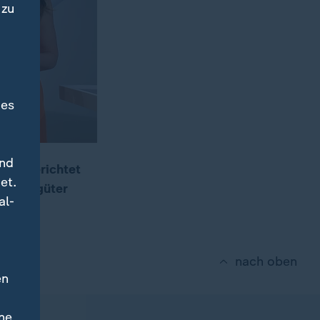
 zu
des
und
atz, berichtet
et.
 Hilfsgüter
al-
nach oben
en
ne