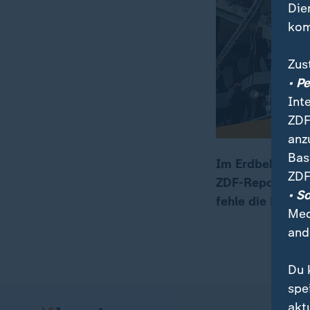
Die
kom
Zus
• P
Int
ZDF
anz
Bas
Im Erdbebengebi
ZDF
ZDF-Reporter Ch
00:17
02:20
• S
fehle die Koordi
Med
and
Du 
spe
akt