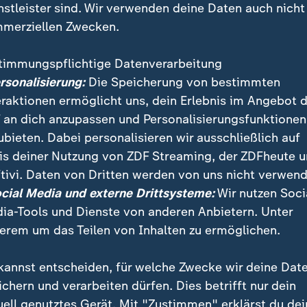
nstleister sind. Wir verwenden deine Daten auch nicht
merziellen Zwecken.
timmungspflichtige Datenverarbeitung
ersonalisierung:
Die Speicherung von bestimmten
eraktionen ermöglicht uns, dein Erlebnis im Angebot 
 an dich anzupassen und Personalisierungsfunktionen
ubieten. Dabei personalisieren wir ausschließlich auf
is deiner Nutzung von ZDF Streaming, der ZDFheute 
et von Venezuela seien zahlreiche Hilfsteams im Eins
tivi. Daten von Dritten werden von uns nicht verwend
ristian Semm aus Caracas, aber bei der Verteilung der
ocial Media und externe Drittsysteme:
Wir nutzen Soci
nation.
ia-Tools und Dienste von anderen Anbietern. Unter
erem um das Teilen von Inhalten zu ermöglichen.
kannst entscheiden, für welche Zwecke wir deine Dat
ichern und verarbeiten dürfen. Dies betrifft nur dein
uell genutztes Gerät. Mit "Zustimmen" erklärst du dei