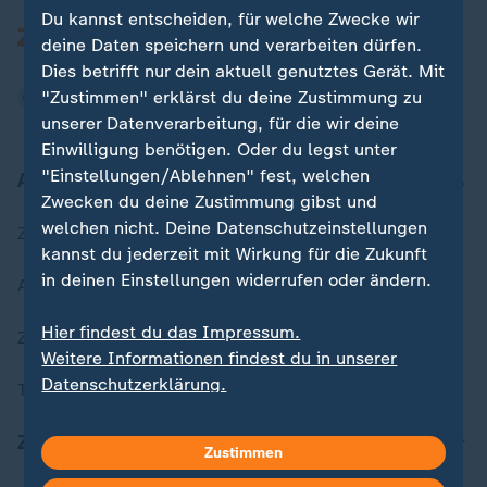
Du kannst entscheiden, für welche Zwecke wir
deine Daten speichern und verarbeiten dürfen.
Dies betrifft nur dein aktuell genutztes Gerät. Mit
"Zustimmen" erklärst du deine Zustimmung zu
unserer Datenverarbeitung, für die wir deine
Einwilligung benötigen. Oder du legst unter
"Einstellungen/Ablehnen" fest, welchen
Aktuell bei ZDFheute
Zwecken du deine Zustimmung gibst und
welchen nicht. Deine Datenschutzeinstellungen
Zuletzt veröffentlicht
kannst du jederzeit mit Wirkung für die Zukunft
in deinen Einstellungen widerrufen oder ändern.
Aktuelle Sendungs-Videos
Hier findest du das Impressum.
ZDFheute Stories
Weitere Informationen findest du in unserer
Datenschutzerklärung.
Themen im Überblick
ZDFheute Update
Zustimmen