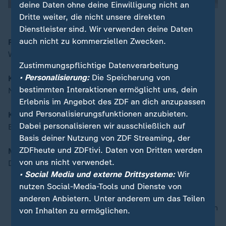
deine Daten ohne deine Einwilligung nicht an
Dritte weiter, die nicht unsere direkten
Dienstleister sind. Wir verwenden deine Daten
auch nicht zu kommerziellen Zwecken.
Radikaler Klimaprotest
00:16
Wie weit darf man gehen?
Zustimmungspflichtige Datenverarbeitung
• Personalisierung:
Die Speicherung von
Krankenhäuser in Sorge
bestimmten Interaktionen ermöglicht uns, dein
Not bei Personal und Energiekosten
Erlebnis im Angebot des ZDF an dich anzupassen
und Personalisierungsfunktionen anzubieten.
King Charles und Dracula
Dabei personalisieren wir ausschließlich auf
Besondere Beziehungen nach Rumänien
Basis deiner Nutzung von ZDF Streaming, der
ZDFheute und ZDFtivi. Daten von Dritten werden
Moderation:
von uns nicht verwendet.
Daniel Pontzen
• Social Media und externe Drittsysteme:
Wir
nutzen Social-Media-Tools und Dienste von
anderen Anbietern. Unter anderem um das Teilen
nach oben
von Inhalten zu ermöglichen.