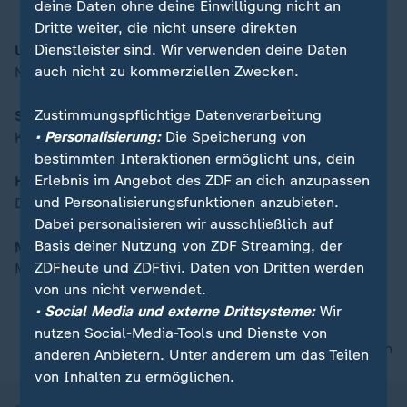
deine Daten ohne deine Einwilligung nicht an
Dritte weiter, die nicht unsere direkten
Dienstleister sind. Wir verwenden deine Daten
Ukraine-Krieg
00:16
auch nicht zu kommerziellen Zwecken.
NATO-Beratungen in Brüssel
Zustimmungspflichtige Datenverarbeitung
Steigende Energiepreise
• Personalisierung:
Die Speicherung von
Kabinett berät über Entlastungen
bestimmten Interaktionen ermöglicht uns, dein
Erlebnis im Angebot des ZDF an dich anzupassen
Hamsterkäufe
und Personalisierungsfunktionen anzubieten.
Der Run auf Mehl und Öl
Dabei personalisieren wir ausschließlich auf
Basis deiner Nutzung von ZDF Streaming, der
Moderation:
ZDFheute und ZDFtivi. Daten von Dritten werden
Mirjam Meinhardt
von uns nicht verwendet.
• Social Media und externe Drittsysteme:
Wir
nutzen Social-Media-Tools und Dienste von
nach oben
anderen Anbietern. Unter anderem um das Teilen
von Inhalten zu ermöglichen.