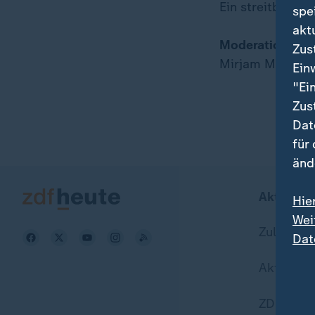
Ein streitbarer P
spe
akt
Moderation:
Zus
Mirjam Meinhar
Ein
"Ei
Zus
Dat
für
änd
Aktuell b
Hie
Wei
Zuletzt v
Dat
Aktuelle
ZDFheute