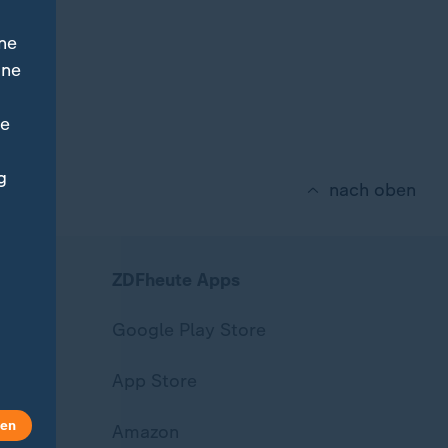
ne
ine
ne
g
nach oben
ZDFheute Apps
Google Play Store
App Store
len
Amazon