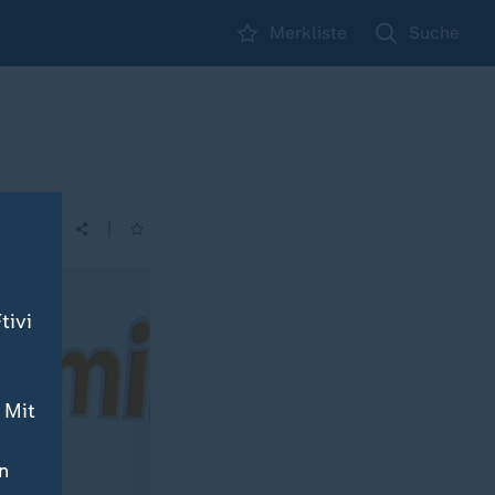
Merkliste
Suche
2
|
tivi
 Mit
n