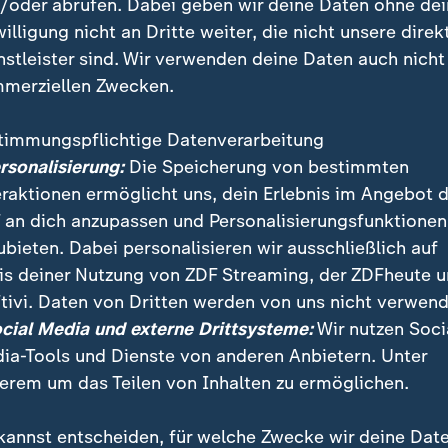
/oder abrufen. Dabei geben wir deine Daten ohne de
willigung nicht an Dritte weiter, die nicht unsere direk
nstleister sind. Wir verwenden deine Daten auch nicht
merziellen Zwecken.
timmungspflichtige Datenverarbeitung
ersonalisierung:
Die Speicherung von bestimmten
eraktionen ermöglicht uns, dein Erlebnis im Angebot 
 an dich anzupassen und Personalisierungsfunktionen
ubieten. Dabei personalisieren wir ausschließlich auf
eist nach Kiew
is deiner Nutzung von ZDF Streaming, der ZDFheute 
enskyj
tivi. Daten von Dritten werden von uns nicht verwend
ocial Media und externe Drittsysteme:
Wir nutzen Soci
rztetag in Berlin
ia-Tools und Dienste von anderen Anbietern. Unter
ona
erem um das Teilen von Inhalten zu ermöglichen.
n mit neuem Buch
kannst entscheiden, für welche Zwecke wir deine Dat