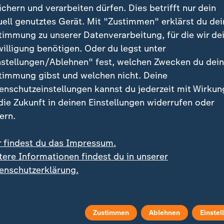
ublizist
ichern und verarbeiten dürfen. Dies betrifft nur dein
uell genutztes Gerät. Mit "Zustimmen" erklärst du dei
timmung zu unserer Datenverarbeitung, für die wir de
dt
willigung benötigen. Oder du legst unter
nstellungen/Ablehnen" fest, welchen Zwecken du dei
timmung gibst und welchen nicht. Deine
enschutzeinstellungen kannst du jederzeit mit Wirkun
 die Zukunft in deinen Einstellungen widerrufen oder
ern.
ei ZDFheute
ZDFheute Update
r findest du das Impressum.
tere Informationen findest du in unserer
eröffentlicht
E-Mail-Newsletter
enschutzerklärung.
 Sendungs-Videos
Facebook Messenger
Zustimmen
Ablehnen
Einstel
 Stories
WhatsApp-Channel