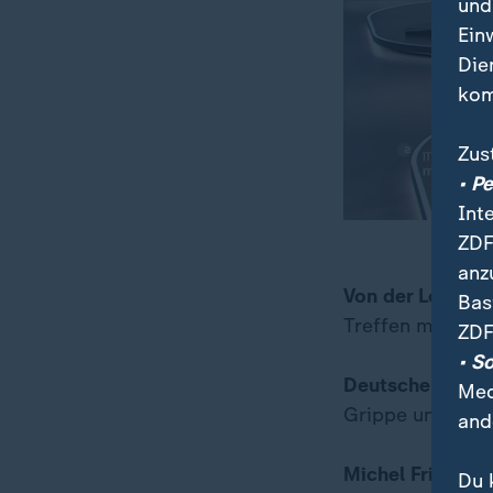
und
Ein
Die
kom
Zus
• P
Int
ZDF
anz
Von der Leyen r
00:17
50:20
Bas
Treffen mit Sel
ZDF
• S
Deutscher Hausä
Med
Grippe und Cor
and
Michel Friedma
Du 