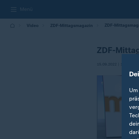
Menü
ZDF-Mittagsmag
Video
ZDF-Mittagsmagazin
ZDF-Mitta
15.09.2022 | 13:00
De
Um 
prä
ver
Tec
dei
dar