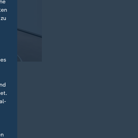
ine
ten
 zu
des
und
et.
al-
en