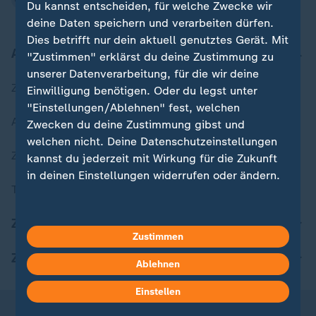
Du kannst entscheiden, für welche Zwecke wir
deine Daten speichern und verarbeiten dürfen.
Dies betrifft nur dein aktuell genutztes Gerät. Mit
Aktuell bei ZDFheute
"Zustimmen" erklärst du deine Zustimmung zu
unserer Datenverarbeitung, für die wir deine
Zuletzt veröffentlicht
Einwilligung benötigen. Oder du legst unter
"Einstellungen/Ablehnen" fest, welchen
Aktuelle Sendungs-Videos
Zwecken du deine Zustimmung gibst und
welchen nicht. Deine Datenschutzeinstellungen
ZDFheute Stories
kannst du jederzeit mit Wirkung für die Zukunft
in deinen Einstellungen widerrufen oder ändern.
Themen im Überblick
Hier findest du das Impressum.
ZDFheute Update
Weitere Informationen findest du in unserer
Zustimmen
Datenschutzerklärung.
ZDFheute Apps
Ablehnen
Einstellen