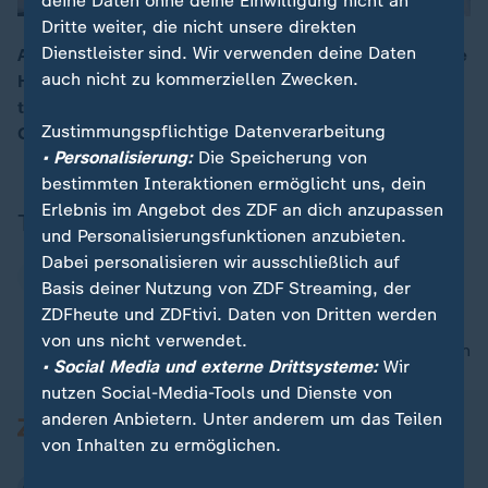
deine Daten ohne deine Einwilligung nicht an
Dritte weiter, die nicht unsere direkten
Dienstleister sind. Wir verwenden deine Daten
Abschied vom Brockenwirt: Nach 35 Jahren endet eine
auch nicht zu kommerziellen Zwecken.
Harzer Gastro-Legende. Mima-Reporterin Lana Ulman
00:16
trifft Daniel Steinhoff auf Deutschlands windigstem
Zustimmungspflichtige Datenverarbeitung
Gipfel – und zeigt, was bleibt.
• Personalisierung:
Die Speicherung von
bestimmten Interaktionen ermöglicht uns, dein
Erlebnis im Angebot des ZDF an dich anzupassen
Thema
und Personalisierungsfunktionen anzubieten.
Dabei personalisieren wir ausschließlich auf
Sachsen-Anhalt
Basis deiner Nutzung von ZDF Streaming, der
ZDFheute und ZDFtivi. Daten von Dritten werden
von uns nicht verwendet.
nach oben
• Social Media und externe Drittsysteme:
Wir
nutzen Social-Media-Tools und Dienste von
anderen Anbietern. Unter anderem um das Teilen
von Inhalten zu ermöglichen.