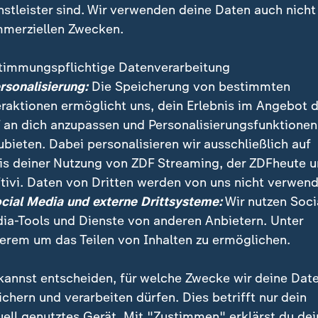
nstleister sind. Wir verwenden deine Daten auch nicht
merziellen Zwecken.
timmungspflichtige Datenverarbeitung
ersonalisierung:
Die Speicherung von bestimmten
eraktionen ermöglicht uns, dein Erlebnis im Angebot 
 an dich anzupassen und Personalisierungsfunktionen
ubieten. Dabei personalisieren wir ausschließlich auf
is deiner Nutzung von ZDF Streaming, der ZDFheute 
Blume hat auf der Hauptversammlung des Konzerns s
tivi. Daten von Dritten werden von uns nicht verwend
 Unzufriedenheit bei den Aktionären ist massiv“, so 
ocial Media und externe Drittsysteme:
Wir nutzen Soci
ia-Tools und Dienste von anderen Anbietern. Unter
erem um das Teilen von Inhalten zu ermöglichen.
kannst entscheiden, für welche Zwecke wir deine Dat
ichern und verarbeiten dürfen. Dies betrifft nur dein
uell genutztes Gerät. Mit "Zustimmen" erklärst du dei