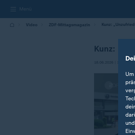
Menü
Kunz: „Unzufried
Video
ZDF-Mittagsmagazin
Kunz: „Unz
De
18.06.2026 | 12:00
Um 
prä
ver
Tec
dei
dar
und
Ein