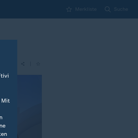
Merkliste
Suche
|
tivi
 Mit
n
ine
ten