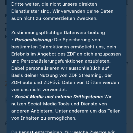
Dritte weiter, die nicht unsere direkten
Dienstleister sind. Wir verwenden deine Daten
Kremlchef Wladimir Putin hält heute seine traditionelle
auch nicht zu kommerziellen Zwecken.
Jahrespressekonferenz ab. „Insgesamt ist es eine
00:16
Inszenierung der Selbstsicherheit“, so ZDF-
Zustimmungspflichtige Datenverarbeitung
Korrespondent Armin Coerper.
• Personalisierung:
Die Speicherung von
bestimmten Interaktionen ermöglicht uns, dein
Erlebnis im Angebot des ZDF an dich anzupassen
und Personalisierungsfunktionen anzubieten.
nach oben
Dabei personalisieren wir ausschließlich auf
Basis deiner Nutzung von ZDF Streaming, der
ZDFheute und ZDFtivi. Daten von Dritten werden
von uns nicht verwendet.
• Social Media und externe Drittsysteme:
Wir
nutzen Social-Media-Tools und Dienste von
anderen Anbietern. Unter anderem um das Teilen
von Inhalten zu ermöglichen.
Aktuell bei ZDFheute
Du kannst entscheiden, für welche Zwecke wir