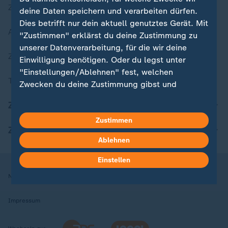
Zuletzt veröffentlicht
deine Daten speichern und verarbeiten dürfen.
Dies betrifft nur dein aktuell genutztes Gerät. Mit
Aktuelle Sendungs-Videos
"Zustimmen" erklärst du deine Zustimmung zu
unserer Datenverarbeitung, für die wir deine
ZDFheute Stories
Einwilligung benötigen. Oder du legst unter
"Einstellungen/Ablehnen" fest, welchen
Themen im Überblick
Zwecken du deine Zustimmung gibst und
welchen nicht. Deine Datenschutzeinstellungen
ZDFheute Update
kannst du jederzeit mit Wirkung für die Zukunft
in deinen Einstellungen widerrufen oder ändern.
Zustimmen
ZDFheute Apps
Ablehnen
Hier findest du das Impressum.
Weitere Informationen findest du in unserer
Einstellen
Datenschutzerklärung.
Nutzungsbedingungen
Datenschutz
Datenschutzeinstellungen
Impressum