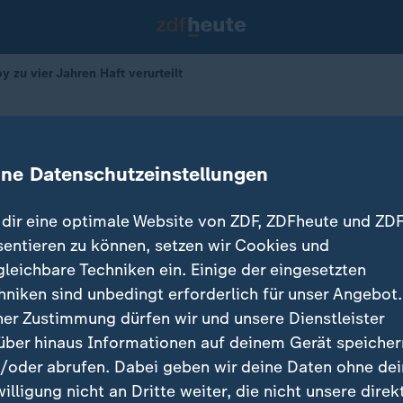
y zu vier Jahren Haft verurteilt
g Høiby zu vier Jahren Haft verurtei
ine Datenschutzeinstellungen
15.06.2026 
dir eine optimale Website von ZDF, ZDFheute und ZDF
sentieren zu können, setzen wir Cookies und
gleichbare Techniken ein. Einige der eingesetzten
hniken sind unbedingt erforderlich für unser Angebot.
ner Zustimmung dürfen wir und unsere Dienstleister
über hinaus Informationen auf deinem Gerät speicher
/oder abrufen. Dabei geben wir deine Daten ohne de
willigung nicht an Dritte weiter, die nicht unsere direk