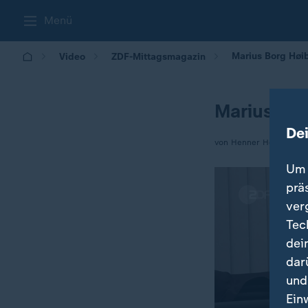
Menü
Marius Borg Høib
Video
ZDF-Mittagsmagazin
Marius Bor
De
von Henner Hebestreit
Um 
prä
ver
Tec
dei
dar
und
Ein