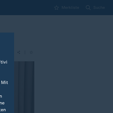
Merkliste
Suche
lt
|
| 12:00
tivi
 Mit
n
ine
ten