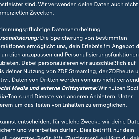
nstleister sind. Wir verwenden deine Daten auch nicht
merziellen Zwecken.
timmungspflichtige Datenverarbeitung
ersonalisierung:
Die Speicherung von bestimmten
eraktionen ermöglicht uns, dein Erlebnis im Angebot 
 an dich anzupassen und Personalisierungsfunktionen
ubieten. Dabei personalisieren wir ausschließlich auf
is deiner Nutzung von ZDF Streaming, der ZDFheute 
rwegens Kronprinzessin Mette-Marit, Marius Borg H
tivi. Daten von Dritten werden von uns nicht verwend
gung zu vier Jahren Haft verurteilt. Ein Gericht sprac
ocial Media und externe Drittsysteme:
Wir nutzen Soci
ia-Tools und Dienste von anderen Anbietern. Unter
erem um das Teilen von Inhalten zu ermöglichen.
kannst entscheiden, für welche Zwecke wir deine Dat
ichern und verarbeiten dürfen. Dies betrifft nur dein
uell genutztes Gerät. Mit "Zustimmen" erklärst du dei