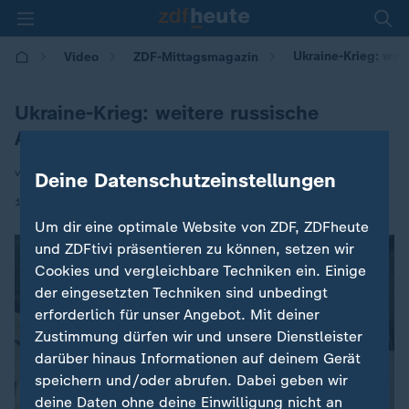
Ukraine-Krieg: weit
Video
ZDF-Mittagsmagazin
Ukraine-Krieg: weitere russische
Angriffe
von Timm Kröger
Deine Datenschutzeinstellungen
|
13.01.2026 | 12:00
Um dir eine optimale Website von ZDF, ZDFheute
und ZDFtivi präsentieren zu können, setzen wir
Cookies und vergleichbare Techniken ein. Einige
der eingesetzten Techniken sind unbedingt
erforderlich für unser Angebot. Mit deiner
Zustimmung dürfen wir und unsere Dienstleister
darüber hinaus Informationen auf deinem Gerät
speichern und/oder abrufen. Dabei geben wir
deine Daten ohne deine Einwilligung nicht an