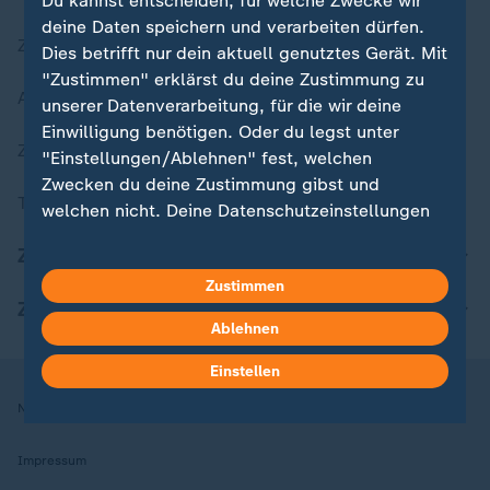
Du kannst entscheiden, für welche Zwecke wir
deine Daten speichern und verarbeiten dürfen.
Zuletzt veröffentlicht
Dies betrifft nur dein aktuell genutztes Gerät. Mit
"Zustimmen" erklärst du deine Zustimmung zu
Aktuelle Sendungs-Videos
unserer Datenverarbeitung, für die wir deine
Einwilligung benötigen. Oder du legst unter
ZDFheute Stories
"Einstellungen/Ablehnen" fest, welchen
Zwecken du deine Zustimmung gibst und
Themen im Überblick
welchen nicht. Deine Datenschutzeinstellungen
kannst du jederzeit mit Wirkung für die Zukunft
ZDFheute Update
in deinen Einstellungen widerrufen oder ändern.
Zustimmen
ZDFheute Apps
Hier findest du das Impressum.
Ablehnen
Weitere Informationen findest du in unserer
Datenschutzerklärung.
Einstellen
Nutzungsbedingungen
Datenschutz
Datenschutzeinstellungen
Impressum