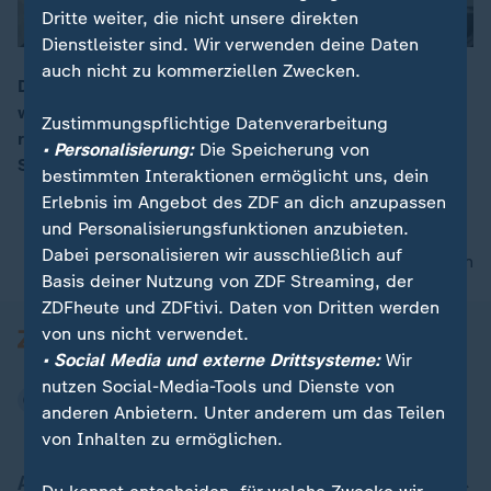
Dritte weiter, die nicht unsere direkten
Dienstleister sind. Wir verwenden deine Daten
auch nicht zu kommerziellen Zwecken.
Die russischen Angriffe auf die Ukraine dauern
weiterhin an. In der Nacht wurde Charkiw erneut Ziel
00:17
Zustimmungspflichtige Datenverarbeitung
russischer Raketen. Ein Kriegsalltag zwischen Kälte,
• Personalisierung:
Die Speicherung von
Stromausfällen und ständiger Bedrohung.
bestimmten Interaktionen ermöglicht uns, dein
Erlebnis im Angebot des ZDF an dich anzupassen
und Personalisierungsfunktionen anzubieten.
Dabei personalisieren wir ausschließlich auf
nach oben
Basis deiner Nutzung von ZDF Streaming, der
ZDFheute und ZDFtivi. Daten von Dritten werden
von uns nicht verwendet.
• Social Media und externe Drittsysteme:
Wir
nutzen Social-Media-Tools und Dienste von
anderen Anbietern. Unter anderem um das Teilen
von Inhalten zu ermöglichen.
Aktuell bei ZDFheute