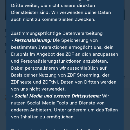
Dritte weiter, die nicht unsere direkten
Dienstleister sind. Wir verwenden deine Daten
auch nicht zu kommerziellen Zwecken.
Der Drohnenangriff in St. Petersburg zeige die
Zustimmungspflichtige Datenverarbeitung
"verbesserten ukrainischen Drohnenfähigkeiten", sagt
00:15
• Personalisierung:
Die Speicherung von
Militärexperte Marcus Keupp. Die Ukraine sei in der
bestimmten Interaktionen ermöglicht uns, dein
Lage, Russland an gut befestigten Orten zu treffen.
Erlebnis im Angebot des ZDF an dich anzupassen
und Personalisierungsfunktionen anzubieten.
Dabei personalisieren wir ausschließlich auf
Basis deiner Nutzung von ZDF Streaming, der
nach oben
ZDFheute und ZDFtivi. Daten von Dritten werden
von uns nicht verwendet.
• Social Media und externe Drittsysteme:
Wir
nutzen Social-Media-Tools und Dienste von
anderen Anbietern. Unter anderem um das Teilen
von Inhalten zu ermöglichen.