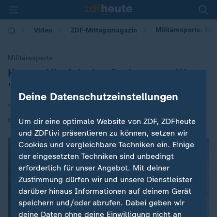
Militärexperte: Ke
Video
ZDF-Mittagsmagazin
Militärexperte
Keupp: Ukrainischer Drohnenangriff
:
"bemerkenswert"
Deine Datenschutzeinstellungen
von Andreas Kynast
|
03.06.2026 | 12:00
Um dir eine optimale Website von ZDF, ZDFheute
und ZDFtivi präsentieren zu können, setzen wir
Cookies und vergleichbare Techniken ein. Einige
der eingesetzten Techniken sind unbedingt
erforderlich für unser Angebot. Mit deiner
Zustimmung dürfen wir und unsere Dienstleister
darüber hinaus Informationen auf deinem Gerät
speichern und/oder abrufen. Dabei geben wir
deine Daten ohne deine Einwilligung nicht an