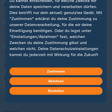
Du kannst entscheiden, für welche Zwecke wir
Aktuell bei ZDFheute
deine Daten speichern und verarbeiten dürfen.
Dies betrifft nur dein aktuell genutztes Gerät. Mit
Zuletzt veröffentlicht
"Zustimmen" erklärst du deine Zustimmung zu
unserer Datenverarbeitung, für die wir deine
Aktuelle Sendungs-Videos
Einwilligung benötigen. Oder du legst unter
"Einstellungen/Ablehnen" fest, welchen
ZDFheute Stories
Zwecken du deine Zustimmung gibst und
welchen nicht. Deine Datenschutzeinstellungen
Themen im Überblick
kannst du jederzeit mit Wirkung für die Zukunft
in deinen Einstellungen widerrufen oder ändern.
ZDFheute Update
Zustimmen
Hier findest du das Impressum.
ZDFheute Apps
Weitere Informationen findest du in unserer
Ablehnen
Datenschutzerklärung.
Einstellen
Nutzungsbedingungen
Datenschutz
Datenschutzeinstellungen