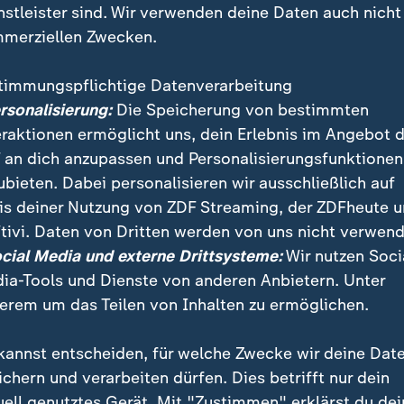
nstleister sind. Wir verwenden deine Daten auch nicht
merziellen Zwecken.
timmungspflichtige Datenverarbeitung
ersonalisierung:
Die Speicherung von bestimmten
eraktionen ermöglicht uns, dein Erlebnis im Angebot 
 an dich anzupassen und Personalisierungsfunktionen
ubieten. Dabei personalisieren wir ausschließlich auf
is deiner Nutzung von ZDF Streaming, der ZDFheute 
ch in Gelsenkirchen stellt sich die Frage: Wie konnt
tivi. Daten von Dritten werden von uns nicht verwend
eindringen? Ermittler prüfen mögliche Sicherheitslü
ocial Media und externe Drittsysteme:
Wir nutzen Soci
rspartes.
ia-Tools und Dienste von anderen Anbietern. Unter
erem um das Teilen von Inhalten zu ermöglichen.
kannst entscheiden, für welche Zwecke wir deine Dat
ichern und verarbeiten dürfen. Dies betrifft nur dein
uell genutztes Gerät. Mit "Zustimmen" erklärst du dei