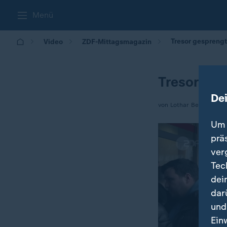
Menü
Tresor gesprengt
Video
ZDF-Mittagsmagazin
Tresor ges
De
von Lothar Becker
Um 
prä
ver
Tec
dei
dar
und
Ein