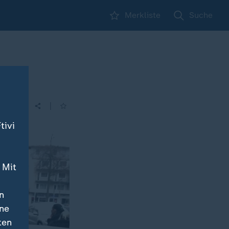
Merkliste
Suche
|
| 12:00
tivi
 Mit
n
ine
ten