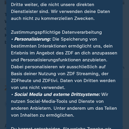
Dritte weiter, die nicht unsere direkten
Dienstleister sind. Wir verwenden deine Daten
Töpfern gibt dem Kopf eine Auszeit aus der digitalen
auch nicht zu kommerziellen Zwecken.
Welt - vielleicht erfreut sich das Handwerk gerade
00:15
deshalb aktuell so großer Beliebtheit. In Töpfer- und
Zustimmungspflichtige Datenverarbeitung
Keramikkursen wird das benötigte Know-How
• Personalisierung:
Die Speicherung von
beigebracht.
bestimmten Interaktionen ermöglicht uns, dein
Erlebnis im Angebot des ZDF an dich anzupassen
und Personalisierungsfunktionen anzubieten.
Dabei personalisieren wir ausschließlich auf
nach oben
Basis deiner Nutzung von ZDF Streaming, der
ZDFheute und ZDFtivi. Daten von Dritten werden
von uns nicht verwendet.
• Social Media und externe Drittsysteme:
Wir
nutzen Social-Media-Tools und Dienste von
anderen Anbietern. Unter anderem um das Teilen
von Inhalten zu ermöglichen.
Aktuell bei ZDFheute
Du kannst entscheiden, für welche Zwecke wir