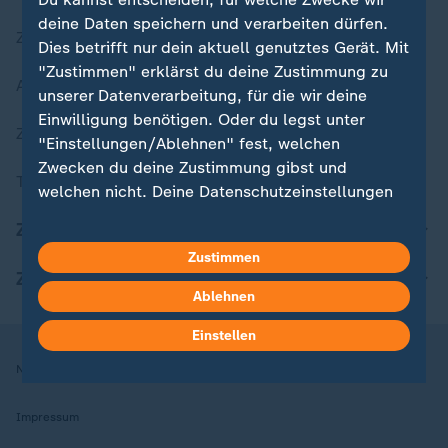
deine Daten speichern und verarbeiten dürfen.
Zuletzt veröffentlicht
Dies betrifft nur dein aktuell genutztes Gerät. Mit
"Zustimmen" erklärst du deine Zustimmung zu
Aktuelle Sendungs-Videos
unserer Datenverarbeitung, für die wir deine
Einwilligung benötigen. Oder du legst unter
ZDFheute Stories
"Einstellungen/Ablehnen" fest, welchen
Zwecken du deine Zustimmung gibst und
Themen im Überblick
welchen nicht. Deine Datenschutzeinstellungen
kannst du jederzeit mit Wirkung für die Zukunft
ZDFheute Update
in deinen Einstellungen widerrufen oder ändern.
Zustimmen
ZDFheute Apps
Hier findest du das Impressum.
Ablehnen
Weitere Informationen findest du in unserer
Datenschutzerklärung.
Einstellen
Nutzungsbedingungen
Datenschutz
Datenschutzeinstellungen
Impressum