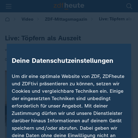
Live: Töpfern als A
Video
ZDF-Mittagsmagazin
Live: Töpfern als Auszeit
von Luisa Houben
|
Deine Datenschutzeinstellungen
02.06.2026 | 12:00
Um dir eine optimale Website von ZDF, ZDFheute
und ZDFtivi präsentieren zu können, setzen wir
Cookies und vergleichbare Techniken ein. Einige
der eingesetzten Techniken sind unbedingt
erforderlich für unser Angebot. Mit deiner
Zustimmung dürfen wir und unsere Dienstleister
darüber hinaus Informationen auf deinem Gerät
speichern und/oder abrufen. Dabei geben wir
deine Daten ohne deine Einwilligung nicht an