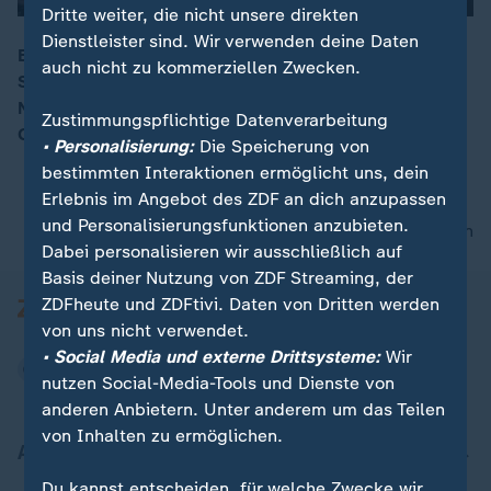
Dritte weiter, die nicht unsere direkten
Dienstleister sind. Wir verwenden deine Daten
Ein Mann tankt dreimal voll, ohne zu bezahlen – doch
auch nicht zu kommerziellen Zwecken.
Strafen bleiben aus. Warum greifen die Behörden in
00:15
Niedersachsen nicht durch? Der Fall wirft Fragen über
Zustimmungspflichtige Datenverarbeitung
Gerechtigkeit und Lücken im System auf.
• Personalisierung:
Die Speicherung von
bestimmten Interaktionen ermöglicht uns, dein
Erlebnis im Angebot des ZDF an dich anzupassen
und Personalisierungsfunktionen anzubieten.
nach oben
Dabei personalisieren wir ausschließlich auf
Basis deiner Nutzung von ZDF Streaming, der
ZDFheute und ZDFtivi. Daten von Dritten werden
von uns nicht verwendet.
• Social Media und externe Drittsysteme:
Wir
nutzen Social-Media-Tools und Dienste von
anderen Anbietern. Unter anderem um das Teilen
von Inhalten zu ermöglichen.
Aktuell bei ZDFheute
Du kannst entscheiden, für welche Zwecke wir