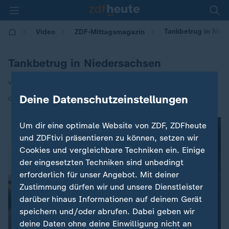
Tankbetrug in Nie
Video
ZDF-Mittagsmagazin
Tankbetrug in Niedersachsen
von Scarlett Sternberg
Deine Datenschutzeinstellungen
|
04.12.2025 | 12:00
Um dir eine optimale Website von ZDF, ZDFheute
und ZDFtivi präsentieren zu können, setzen wir
Cookies und vergleichbare Techniken ein. Einige
der eingesetzten Techniken sind unbedingt
erforderlich für unser Angebot. Mit deiner
Zustimmung dürfen wir und unsere Dienstleister
darüber hinaus Informationen auf deinem Gerät
speichern und/oder abrufen. Dabei geben wir
deine Daten ohne deine Einwilligung nicht an