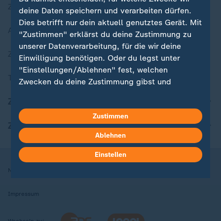
Zuletzt veröffentlicht
deine Daten speichern und verarbeiten dürfen.
Dies betrifft nur dein aktuell genutztes Gerät. Mit
Aktuelle Sendungs-Videos
"Zustimmen" erklärst du deine Zustimmung zu
unserer Datenverarbeitung, für die wir deine
ZDFheute Stories
Einwilligung benötigen. Oder du legst unter
"Einstellungen/Ablehnen" fest, welchen
Themen im Überblick
Zwecken du deine Zustimmung gibst und
welchen nicht. Deine Datenschutzeinstellungen
ZDFheute Update
kannst du jederzeit mit Wirkung für die Zukunft
Zustimmen
in deinen Einstellungen widerrufen oder ändern.
ZDFheute Apps
Ablehnen
Hier findest du das Impressum.
Weitere Informationen findest du in unserer
Einstellen
Datenschutzerklärung.
Nutzungsbedingungen
Datenschutz
Datenschutzeinstellungen
Impressum