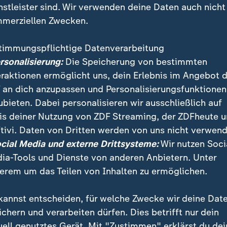
nstleister sind. Wir verwenden deine Daten auch nicht
merziellen Zwecken.
timmungspflichtige Datenverarbeitung
ersonalisierung:
Die Speicherung von bestimmten
eraktionen ermöglicht uns, dein Erlebnis im Angebot 
 an dich anzupassen und Personalisierungsfunktionen
ubieten. Dabei personalisieren wir ausschließlich auf
is deiner Nutzung von ZDF Streaming, der ZDFheute 
 dem Erdbeben in der Türkei und Syrien konzentriert s
tivi. Daten von Dritten werden von uns nicht verwend
sorgung der zahlreichen obdachlos gewordenen Überl
ocial Media und externe Drittsysteme:
Wir nutzen Soci
Hilfe nicht reicht", so ZDF-Reporterin Britta Jäger.
ia-Tools und Dienste von anderen Anbietern. Unter
erem um das Teilen von Inhalten zu ermöglichen.
kannst entscheiden, für welche Zwecke wir deine Dat
ichern und verarbeiten dürfen. Dies betrifft nur dein
uell genutztes Gerät. Mit "Zustimmen" erklärst du dei