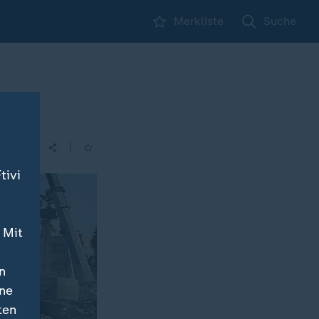
Merkliste
Suche
|
tivi
 Mit
n
ine
ten