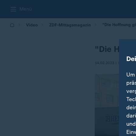
Menü
"Die Hoffnung gi
Video
ZDF-Mittagsmagazin
"Die Hoffn
De
14.02.2023 | 13:00
Um 
prä
ver
Tec
dei
dar
und
Ein