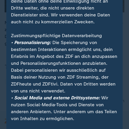
deine Daten ohne deine Einwilligung nicht an
Dritte weiter, die nicht unsere direkten
Dienstleister sind. Wir verwenden deine Daten
auch nicht zu kommerziellen Zwecken.
Nach einem brutalen Überfall mit einer Machete durch
zwei 13-Jährige in Dortmund entflammt eine alte
00:16
Zustimmungspflichtige Datenverarbeitung
Diskussion neu auf: Soll das Strafalter in Deutschland
• Personalisierung:
Die Speicherung von
gesenkt werden?
bestimmten Interaktionen ermöglicht uns, dein
Erlebnis im Angebot des ZDF an dich anzupassen
und Personalisierungsfunktionen anzubieten.
Thema
Dabei personalisieren wir ausschließlich auf
Basis deiner Nutzung von ZDF Streaming, der
Nordrhein-Westfalen
ZDFheute und ZDFtivi. Daten von Dritten werden
von uns nicht verwendet.
• Social Media und externe Drittsysteme:
Wir
nach oben
nutzen Social-Media-Tools und Dienste von
anderen Anbietern. Unter anderem um das Teilen
von Inhalten zu ermöglichen.