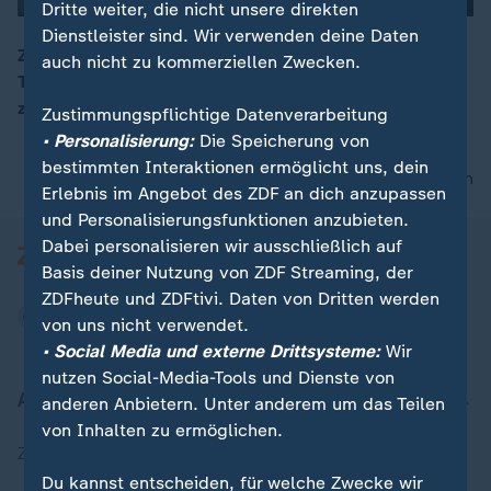
Dritte weiter, die nicht unsere direkten
Dienstleister sind. Wir verwenden deine Daten
Zum dritten Mal in Folge müssen die Männer des DFB-
auch nicht zu kommerziellen Zwecken.
Teams früh von einer Weltmeisterschaft abreisen. Bis
00:16
zuletzt hatten die Fans auf ein Wunder gehofft.
Zustimmungspflichtige Datenverarbeitung
• Personalisierung:
Die Speicherung von
bestimmten Interaktionen ermöglicht uns, dein
nach oben
Erlebnis im Angebot des ZDF an dich anzupassen
und Personalisierungsfunktionen anzubieten.
Dabei personalisieren wir ausschließlich auf
Basis deiner Nutzung von ZDF Streaming, der
ZDFheute und ZDFtivi. Daten von Dritten werden
von uns nicht verwendet.
• Social Media und externe Drittsysteme:
Wir
nutzen Social-Media-Tools und Dienste von
Aktuell bei ZDFheute
anderen Anbietern. Unter anderem um das Teilen
von Inhalten zu ermöglichen.
Zuletzt veröffentlicht
Du kannst entscheiden, für welche Zwecke wir