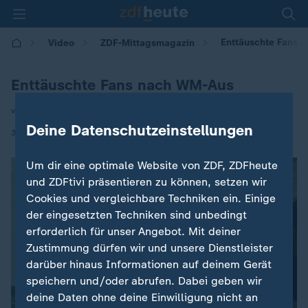
Enttäuschte Fans 
Video
ZDF-Mittagsmagazin
Enttäuschte Fans nach WM-Aus
von R. Leskovar | A. Eschment | A. Kapinos
Deine Datenschutzeinstellungen
|
30.06.2026 | 12:00
Um dir eine optimale Website von ZDF, ZDFheute
und ZDFtivi präsentieren zu können, setzen wir
Cookies und vergleichbare Techniken ein. Einige
der eingesetzten Techniken sind unbedingt
erforderlich für unser Angebot. Mit deiner
Zustimmung dürfen wir und unsere Dienstleister
darüber hinaus Informationen auf deinem Gerät
speichern und/oder abrufen. Dabei geben wir
deine Daten ohne deine Einwilligung nicht an