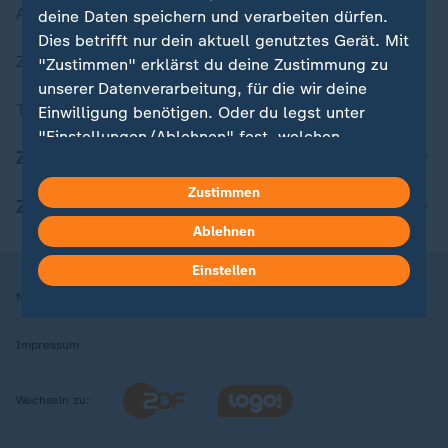
Aktuelle Sendungs-Videos
deine Daten speichern und verarbeiten dürfen.
Dies betrifft nur dein aktuell genutztes Gerät. Mit
ZDFheute Stories
"Zustimmen" erklärst du deine Zustimmung zu
unserer Datenverarbeitung, für die wir deine
Themen im Überblick
Einwilligung benötigen. Oder du legst unter
"Einstellungen/Ablehnen" fest, welchen
ZDFheute Update
Zwecken du deine Zustimmung gibst und
welchen nicht. Deine Datenschutzeinstellungen
Zustimmen
ZDFheute Apps
kannst du jederzeit mit Wirkung für die Zukunft
in deinen Einstellungen widerrufen oder ändern.
Ablehnen
Einstellen
Hier findest du das Impressum.
Nutzungsbedingungen
Datenschutz
Datenschutzeinstellungen
Weitere Informationen findest du in unserer
Datenschutzerklärung.
Impressum
Wechseln zu: