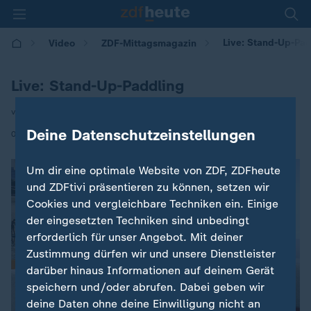
Live: Stand-Up-Pad
Video
ZDF-Mittagsmagazin
Live: Stand-Up-Paddling
von Markus Wolsiffer
Deine Datenschutzeinstellungen
|
03.06.2026 | 12:00
Um dir eine optimale Website von ZDF, ZDFheute
und ZDFtivi präsentieren zu können, setzen wir
Cookies und vergleichbare Techniken ein. Einige
der eingesetzten Techniken sind unbedingt
erforderlich für unser Angebot. Mit deiner
Zustimmung dürfen wir und unsere Dienstleister
darüber hinaus Informationen auf deinem Gerät
speichern und/oder abrufen. Dabei geben wir
deine Daten ohne deine Einwilligung nicht an