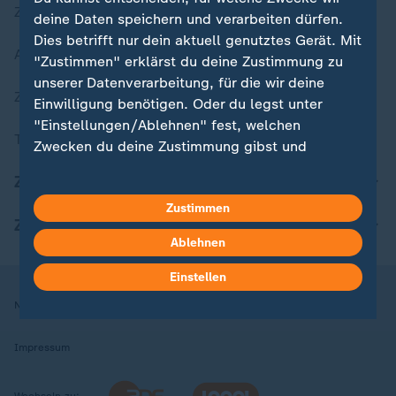
Zuletzt veröffentlicht
deine Daten speichern und verarbeiten dürfen.
Dies betrifft nur dein aktuell genutztes Gerät. Mit
Aktuelle Sendungs-Videos
"Zustimmen" erklärst du deine Zustimmung zu
unserer Datenverarbeitung, für die wir deine
ZDFheute Stories
Einwilligung benötigen. Oder du legst unter
"Einstellungen/Ablehnen" fest, welchen
Themen im Überblick
Zwecken du deine Zustimmung gibst und
welchen nicht. Deine Datenschutzeinstellungen
ZDFheute Update
kannst du jederzeit mit Wirkung für die Zukunft
Zustimmen
in deinen Einstellungen widerrufen oder ändern.
ZDFheute Apps
Ablehnen
Hier findest du das Impressum.
Weitere Informationen findest du in unserer
Einstellen
Datenschutzerklärung.
Nutzungsbedingungen
Datenschutz
Datenschutzeinstellungen
Impressum