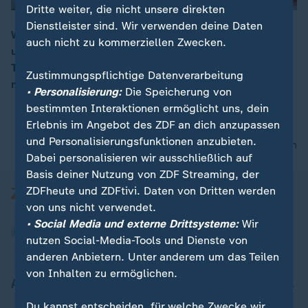
Dritte weiter, die nicht unsere direkten
Dienstleister sind. Wir verwenden deine Daten
Wenn der Sommer startet, wird es voll auf den Seen
auch nicht zu kommerziellen Zwecken.
und Flüssen. Stand-Up-Paddeling ist längst ein
00:16
Trendsport. ZDF-Reporter Markus Wolsiffer wagt sich
Zustimmungspflichtige Datenverarbeitung
mit dem SUP auf den Main.
• Personalisierung:
Die Speicherung von
bestimmten Interaktionen ermöglicht uns, dein
Erlebnis im Angebot des ZDF an dich anzupassen
und Personalisierungsfunktionen anzubieten.
nach oben
Dabei personalisieren wir ausschließlich auf
Basis deiner Nutzung von ZDF Streaming, der
ZDFheute und ZDFtivi. Daten von Dritten werden
von uns nicht verwendet.
• Social Media und externe Drittsysteme:
Wir
nutzen Social-Media-Tools und Dienste von
anderen Anbietern. Unter anderem um das Teilen
von Inhalten zu ermöglichen.
Aktuell bei ZDFheute
Du kannst entscheiden, für welche Zwecke wir